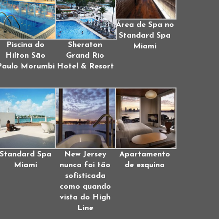
Área de Spa no
Standard Spa
Piscina do
Sheraton
Miami
Hilton São
Grand Rio
Paulo Morumbi
Hotel & Resort
Standard Spa
New Jersey
Apartamento
Miami
nunca foi tão
de esquina
sofisticada
como quando
vista do High
Line