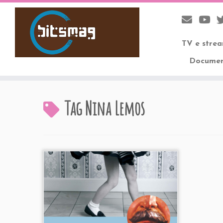
TV e stre
Documen
Skip
to
Tag
Nina Lemos
content