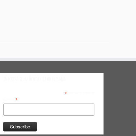
Inscreva-se na Newsletter do Bitsmag
*
indicates required
*
Email