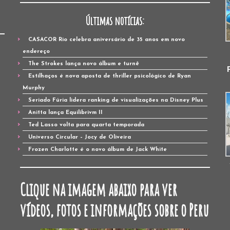
Últimas notícias:
CASACOR Rio celebra aniversário de 35 anos em novo
endereço
The Strokes lança novo álbum e turnê
Estilhaços é nova aposta de thriller psicológico de Ryan
Murphy
Seriado Fúria lidera ranking de visualizações na Disney Plus
Anitta lança Equilibrivm II
Ted Lasso volta para quarta temporada
Universo Circular – Jocy de Oliveira
Frozen Charlotte é o novo álbum de Jack White
Clique na imagem abaixo para ver
vídeos, fotos e informações sobre o Peru