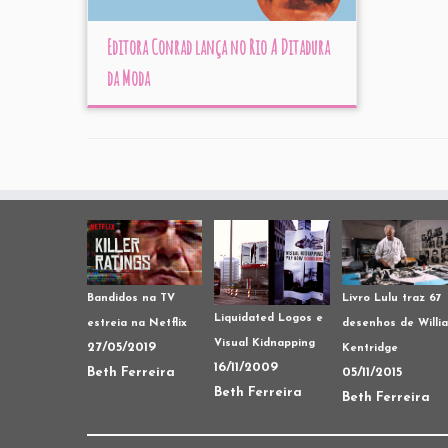
Editora Conrad lança no Rio A Ditadura
da Moda
Livro Lulu traz 67
Bandidos na TV
Liquidated Logos e
desenhos de Willi
estreia na Netflix
Visual Kidnapping
27/05/2019
Kentridge
16/11/2009
05/11/2015
Beth Ferreira
Beth Ferreira
Beth Ferreira