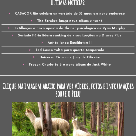
Últimas notícias:
CASACOR Rio celebra aniversário de 35 anos em novo endereço
The Strokes lança novo álbum e turnê
Estilhaços é nova aposta de thriller psicológico de Ryan Murphy
Seriado Fúria lidera ranking de visualizações na Disney Plus
Anitta lança Equilibrivm II
Ted Lasso volta para quarta temporada
Universo Circular – Jocy de Oliveira
Frozen Charlotte é o novo álbum de Jack White
Clique na imagem abaixo para ver vídeos, fotos e informações
sobre o Peru