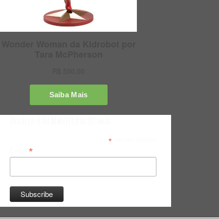
Inscreva-se na Newsletter do Bitsmag
*
indicates required
*
Email