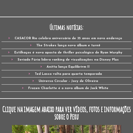
Últimas notícias:
CASACOR Rio celebra aniversário de 35 anos em novo endereço
The Strokes lança novo álbum e turnê
Estilhaços é nova aposta de thriller psicológico de Ryan Murphy
Seriado Fúria lidera ranking de visualizações na Disney Plus
Anitta lança Equilibrivm II
Ted Lasso volta para quarta temporada
Universo Circular – Jocy de Oliveira
Frozen Charlotte é o novo álbum de Jack White
Clique na imagem abaixo para ver vídeos, fotos e informações
sobre o Peru