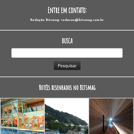
Entre em contato:
Redação Bitsmag: redacao@bitsmag.com.br
BUSCA
Pesquisar
por:
Hotéis resenhados no Bitsmag