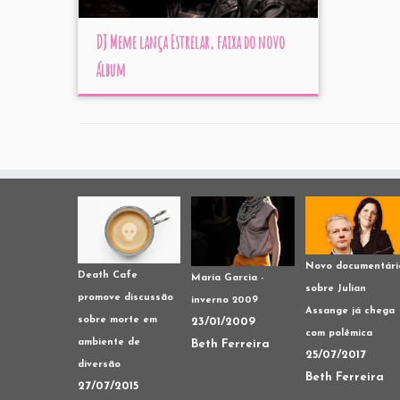
DJ Meme lança Estrelar, faixa do novo
álbum
Novo documentári
Death Cafe
Maria Garcia -
sobre Julian
promove discussão
inverno 2009
Assange já chega
sobre morte em
23/01/2009
com polêmica
ambiente de
Beth Ferreira
25/07/2017
diversão
Beth Ferreira
27/07/2015