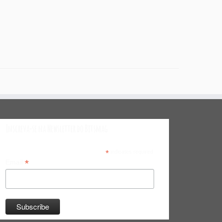
Inscreva-se na Newsletter do Bitsmag
*
indicates required
*
Email