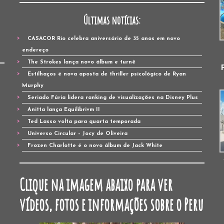
Últimas notícias:
CASACOR Rio celebra aniversário de 35 anos em novo
endereço
The Strokes lança novo álbum e turnê
Estilhaços é nova aposta de thriller psicológico de Ryan
Murphy
Seriado Fúria lidera ranking de visualizações na Disney Plus
Anitta lança Equilibrivm II
Ted Lasso volta para quarta temporada
Universo Circular – Jocy de Oliveira
Frozen Charlotte é o novo álbum de Jack White
Clique na imagem abaixo para ver
vídeos, fotos e informações sobre o Peru