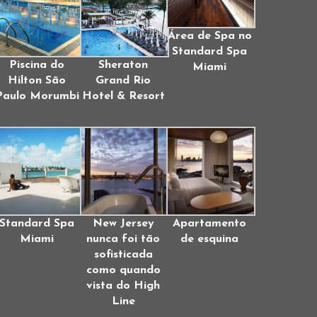
Área de Spa no
Standard Spa
Piscina do
Sheraton
Miami
Hilton São
Grand Rio
Paulo Morumbi
Hotel & Resort
Standard Spa
New Jersey
Apartamento
Miami
nunca foi tão
de esquina
sofisticada
como quando
vista do High
Line