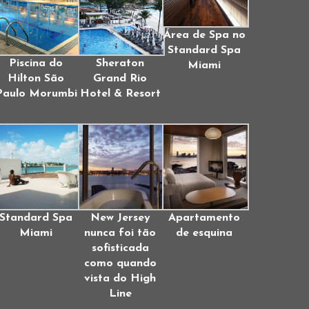
Área de Spa no
Standard Spa
Piscina do
Sheraton
Miami
Hilton São
Grand Rio
Paulo Morumbi
Hotel & Resort
Standard Spa
New Jersey
Apartamento
Miami
nunca foi tão
de esquina
sofisticada
como quando
vista do High
Line