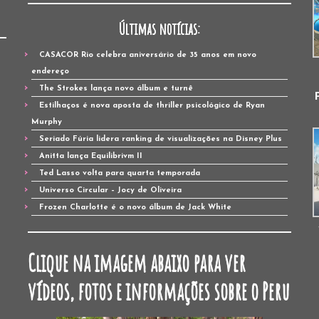
Últimas notícias:
CASACOR Rio celebra aniversário de 35 anos em novo
endereço
The Strokes lança novo álbum e turnê
Estilhaços é nova aposta de thriller psicológico de Ryan
Murphy
Seriado Fúria lidera ranking de visualizações na Disney Plus
Anitta lança Equilibrivm II
Ted Lasso volta para quarta temporada
Universo Circular – Jocy de Oliveira
Frozen Charlotte é o novo álbum de Jack White
Clique na imagem abaixo para ver
vídeos, fotos e informações sobre o Peru