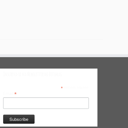
Inscreva-se na Newsletter do Bitsmag
*
indicates required
*
Email