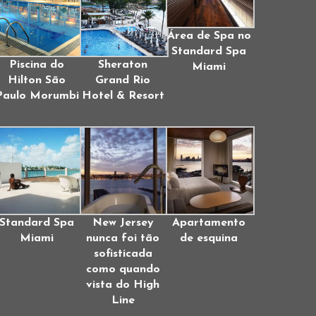
Área de Spa no
Standard Spa
Piscina do
Sheraton
Miami
Hilton São
Grand Rio
Paulo Morumbi
Hotel & Resort
Standard Spa
New Jersey
Apartamento
Miami
nunca foi tão
de esquina
sofisticada
como quando
vista do High
Line