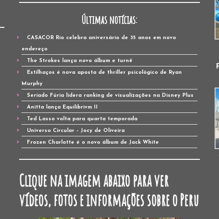
Últimas notícias:
CASACOR Rio celebra aniversário de 35 anos em novo
endereço
The Strokes lança novo álbum e turnê
Estilhaços é nova aposta de thriller psicológico de Ryan
Murphy
Seriado Fúria lidera ranking de visualizações na Disney Plus
Anitta lança Equilibrivm II
Ted Lasso volta para quarta temporada
Universo Circular – Jocy de Oliveira
Frozen Charlotte é o novo álbum de Jack White
Clique na imagem abaixo para ver
vídeos, fotos e informações sobre o Peru