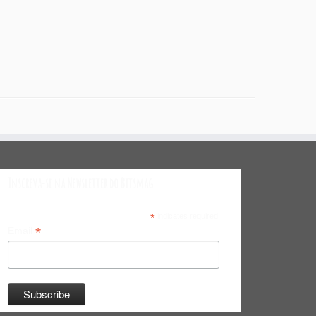
Inscreva-se na Newsletter do Bitsmag
*
indicates required
*
Email