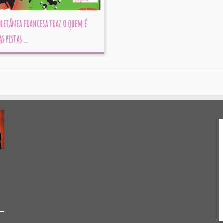
letânea francesa traz o quem é
 pistas ...