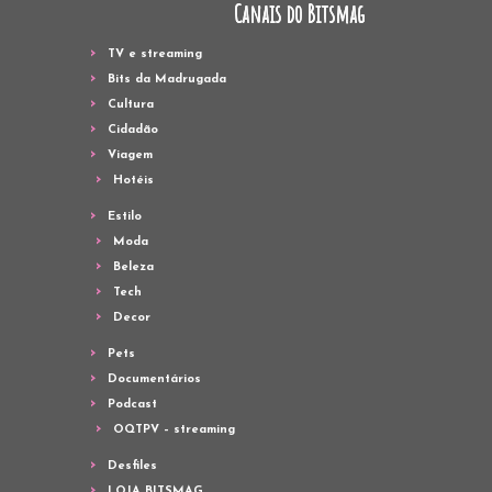
Canais do Bitsmag
TV e streaming
Bits da Madrugada
Cultura
Cidadão
Viagem
Hotéis
Estilo
Moda
Beleza
Tech
Decor
Pets
Documentários
Podcast
OQTPV – streaming
Desfiles
LOJA BITSMAG