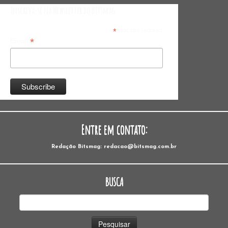
Inscreva-se na Newsletter do Bitsmag
*
indicates required
*
Email
Entre em contato:
Redação Bitsmag: redacao@bitsmag.com.br
BUSCA
Pesquisar
por: