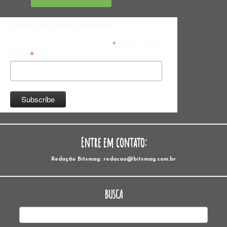
Inscreva-se na Newsletter do Bitsmag
*
indicates required
*
Email
Entre em contato:
Redação Bitsmag: redacao@bitsmag.com.br
BUSCA
Pesquisar
por: