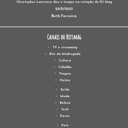
Christopher Lawrence deu o truque na votação da DJ Mag
22/11/2013
Beth Ferreira
Canais do Bitsmag
TV e streaming
Bits da Madrugada
Cultura
Cidadão
Viagem
Hotéis
Estilo
Moda
Beleza
Tech
Decor
Pets