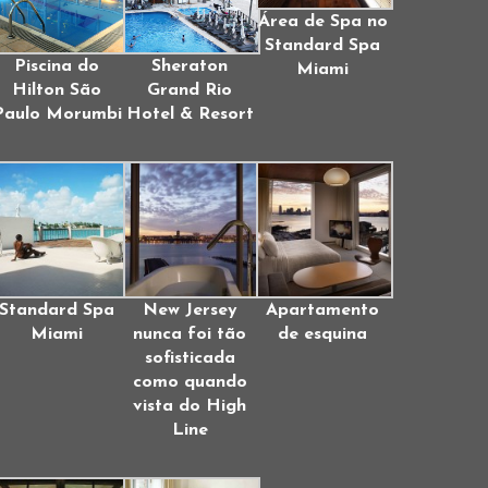
Área de Spa no
Standard Spa
Piscina do
Sheraton
Miami
Hilton São
Grand Rio
Paulo Morumbi
Hotel & Resort
Standard Spa
New Jersey
Apartamento
Miami
nunca foi tão
de esquina
sofisticada
como quando
vista do High
Line