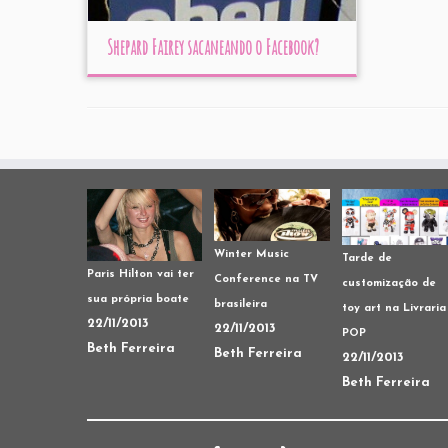
Shepard Fairey sacaneando o Facebook?
Winter Music
Tarde de
Paris Hilton vai ter
Conference na TV
customização de
sua própria boate
brasileira
toy art na Livraria
22/11/2013
22/11/2013
POP
Beth Ferreira
Beth Ferreira
22/11/2013
Beth Ferreira