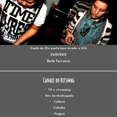
Dupla de DJs paulistana invade o GIG
22/11/2013
Beth Ferreira
Canais do Bitsmag
TV e streaming
Bits da Madrugada
Cultura
Cidadão
Viagem