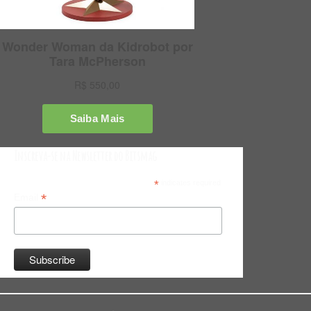
Inscreva-se na Newsletter do Bitsmag
*
indicates required
*
Email