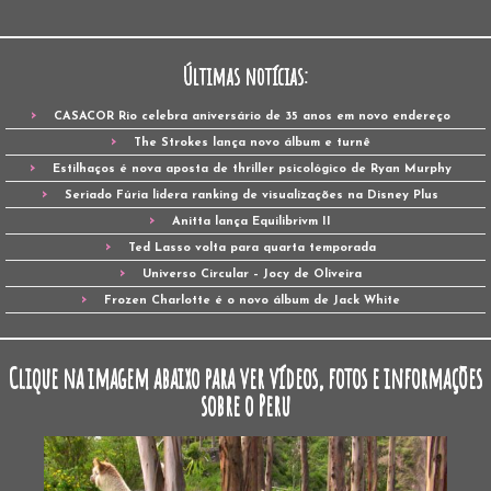
Últimas notícias:
CASACOR Rio celebra aniversário de 35 anos em novo endereço
The Strokes lança novo álbum e turnê
Estilhaços é nova aposta de thriller psicológico de Ryan Murphy
Seriado Fúria lidera ranking de visualizações na Disney Plus
Anitta lança Equilibrivm II
Ted Lasso volta para quarta temporada
Universo Circular – Jocy de Oliveira
Frozen Charlotte é o novo álbum de Jack White
Clique na imagem abaixo para ver vídeos, fotos e informações
sobre o Peru