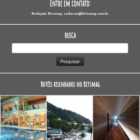
Entre em contato:
Redação Bitsmag: redacao@bitsmag.com.br
BUSCA
Pesquisar
por:
Hotéis resenhados no Bitsmag