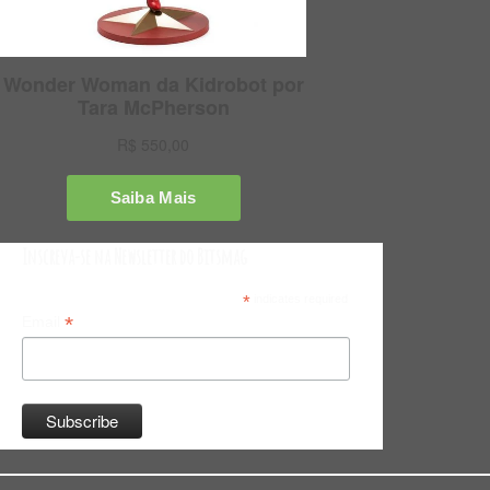
Inscreva-se na Newsletter do Bitsmag
*
indicates required
*
Email