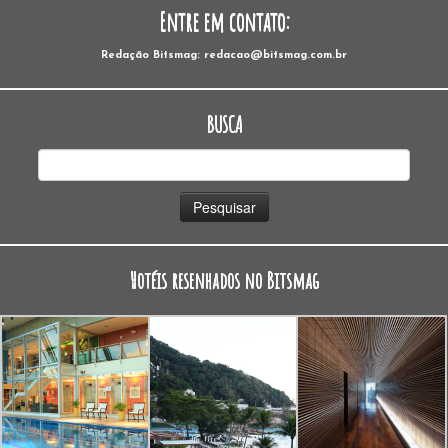
Entre em contato:
Redação Bitsmag: redacao@bitsmag.com.br
BUSCA
Pesquisar
por:
Hotéis resenhados no Bitsmag