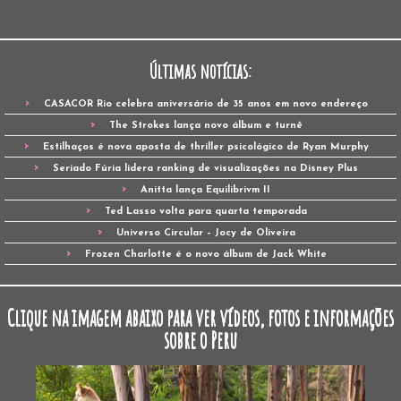
Últimas notícias:
CASACOR Rio celebra aniversário de 35 anos em novo endereço
The Strokes lança novo álbum e turnê
Estilhaços é nova aposta de thriller psicológico de Ryan Murphy
Seriado Fúria lidera ranking de visualizações na Disney Plus
Anitta lança Equilibrivm II
Ted Lasso volta para quarta temporada
Universo Circular – Jocy de Oliveira
Frozen Charlotte é o novo álbum de Jack White
Clique na imagem abaixo para ver vídeos, fotos e informações
sobre o Peru