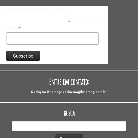
Inscreva-se na Newsletter do Bitsmag
*
indicates required
*
Email
Entre em contato:
Redação Bitsmag: redacao@bitsmag.com.br
BUSCA
Pesquisar
por: