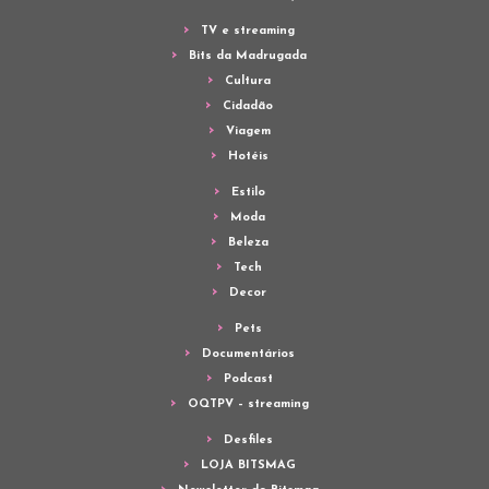
TV e streaming
Bits da Madrugada
Cultura
Cidadão
Viagem
Hotéis
Estilo
Moda
Beleza
Tech
Decor
Pets
Documentários
Podcast
OQTPV – streaming
Desfiles
LOJA BITSMAG