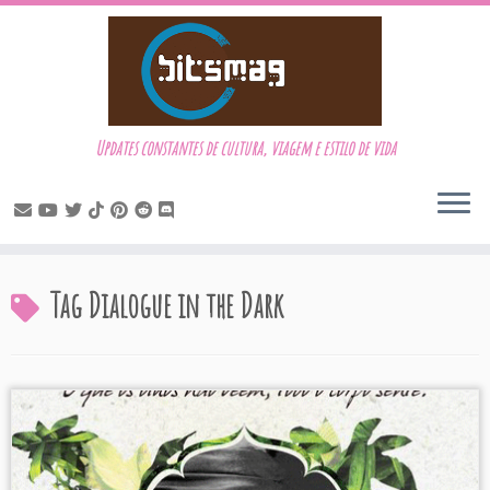
Updates constantes de cultura, viagem e estilo de vida
Skip
Tag
Dialogue in the Dark
to
content