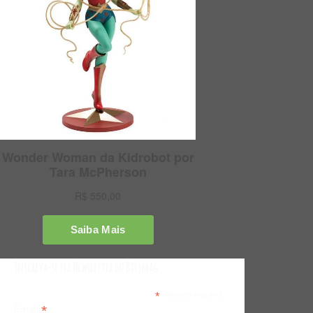
Inscreva-se na Newsletter do Bitsmag
*
indicates required
*
Email