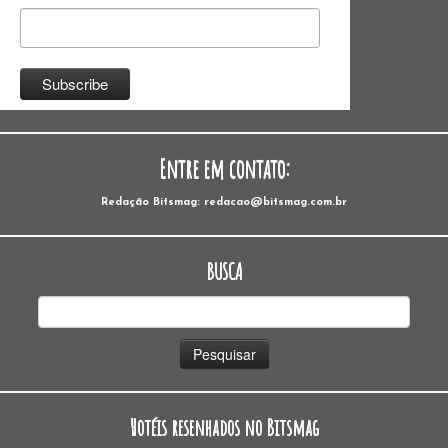
Entre em contato:
Redação Bitsmag: redacao@bitsmag.com.br
BUSCA
Pesquisar
por:
Hotéis resenhados no Bitsmag