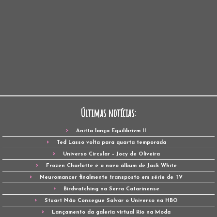
Últimas notícias:
Anitta lança Equilibrivm II
Ted Lasso volta para quarta temporada
Universo Circular – Jocy de Oliveira
Frozen Charlotte é o novo álbum de Jack White
Neuromancer finalmente transposto em série de TV
Birdwatching na Serra Catarinense
Stuart Não Consegue Salvar o Universo na HBO
Lançamento da galeria virtual Rio na Moda