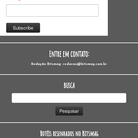
*
Entre em contato:
Redação Bitsmag: redacao@bitsmag.com.br
BUSCA
Pesquisar
por:
Hotéis resenhados no Bitsmag