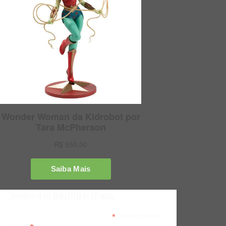
Inscreva-se na Newsletter do Bitsmag
*
indicates required
Email