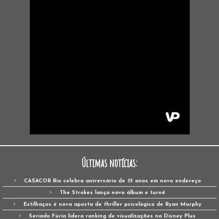
Últimas notícias:
CASACOR Rio celebra aniversário de 35 anos em novo endereço
The Strokes lança novo álbum e turnê
Estilhaços é nova aposta de thriller psicológico de Ryan Murphy
Seriado Fúria lidera ranking de visualizações na Disney Plus