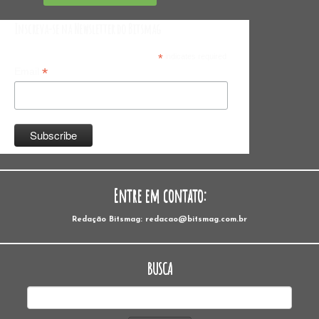
Inscreva-se na Newsletter do Bitsmag
*
indicates required
*
Email
Entre em contato:
Redação Bitsmag: redacao@bitsmag.com.br
BUSCA
Pesquisar
por: