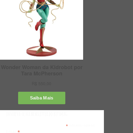
Inscreva-se na Newsletter do Bitsmag
*
indicates required
*
Email