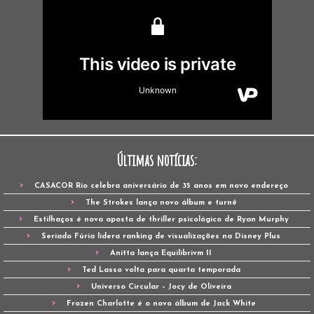
Últimas notícias:
CASACOR Rio celebra aniversário de 35 anos em novo endereço
The Strokes lança novo álbum e turnê
Estilhaços é nova aposta de thriller psicológico de Ryan Murphy
Seriado Fúria lidera ranking de visualizações na Disney Plus
Anitta lança Equilibrivm II
Ted Lasso volta para quarta temporada
Universo Circular – Jocy de Oliveira
Frozen Charlotte é o novo álbum de Jack White