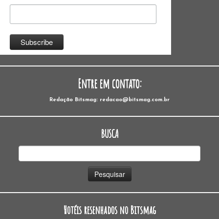
Entre em contato:
Redação Bitsmag: redacao@bitsmag.com.br
BUSCA
Pesquisar
por:
Hotéis resenhados no Bitsmag