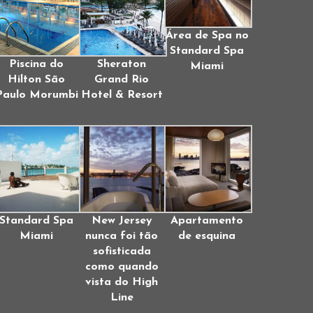
Área de Spa no
Standard Spa
Piscina do
Sheraton
Miami
Hilton São
Grand Rio
Paulo Morumbi
Hotel & Resort
Standard Spa
New Jersey
Apartamento
Miami
nunca foi tão
de esquina
sofisticada
como quando
vista do High
Line