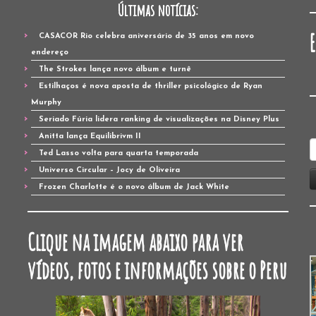
Últimas notícias:
CASACOR Rio celebra aniversário de 35 anos em novo
endereço
The Strokes lança novo álbum e turnê
Estilhaços é nova aposta de thriller psicológico de Ryan
Murphy
Seriado Fúria lidera ranking de visualizações na Disney Plus
Anitta lança Equilibrivm II
P
Ted Lasso volta para quarta temporada
p
Universo Circular – Jocy de Oliveira
Frozen Charlotte é o novo álbum de Jack White
Clique na imagem abaixo para ver
vídeos, fotos e informações sobre o Peru