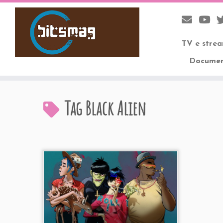
TV e stre
Documen
Skip
to
Tag
Black Alien
content