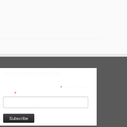
Inscreva-se na Newsletter do Bitsmag
*
indicates required
*
Email