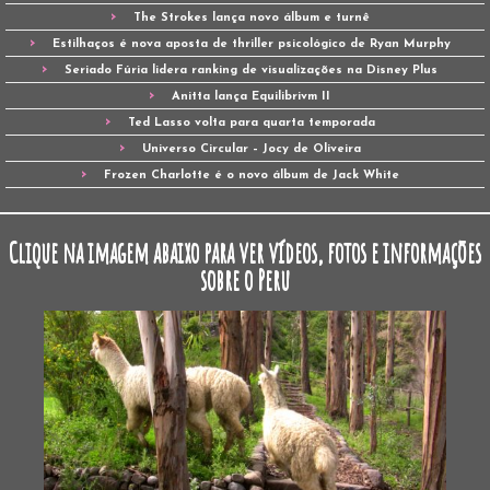
The Strokes lança novo álbum e turnê
Estilhaços é nova aposta de thriller psicológico de Ryan Murphy
Seriado Fúria lidera ranking de visualizações na Disney Plus
Anitta lança Equilibrivm II
Ted Lasso volta para quarta temporada
Universo Circular – Jocy de Oliveira
Frozen Charlotte é o novo álbum de Jack White
Clique na imagem abaixo para ver vídeos, fotos e informações
sobre o Peru