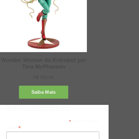
Inscreva-se na Newsletter do Bitsmag
*
indicates required
*
Email