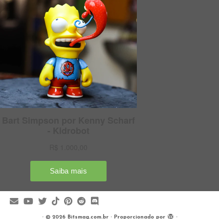
·
© 2026
Bitsmag.com.br
·
Proporcionado por
·