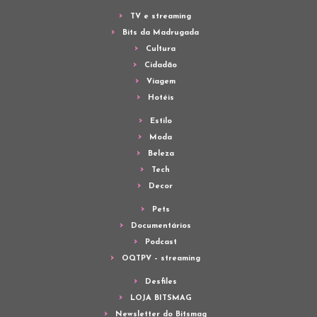
TV e streaming
Bits da Madrugada
Cultura
Cidadão
Viagem
Hotéis
Estilo
Moda
Beleza
Tech
Decor
Pets
Documentários
Podcast
OQTPV – streaming
Desfiles
LOJA BITSMAG
Newsletter do Bitsmag