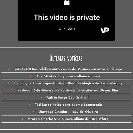
Últimas notícias:
CASACOR Rio celebra aniversário de 35 anos em novo endereço
The Strokes lança novo álbum e turnê
Estilhaços é nova aposta de thriller psicológico de Ryan Murphy
Seriado Fúria lidera ranking de visualizações na Disney Plus
Anitta lança Equilibrivm II
Ted Lasso volta para quarta temporada
Universo Circular – Jocy de Oliveira
Frozen Charlotte é o novo álbum de Jack White