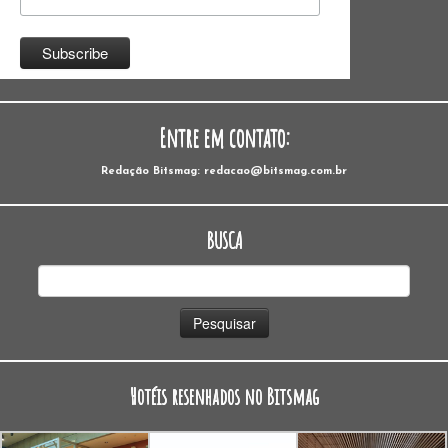
Entre em contato:
Redação Bitsmag: redacao@bitsmag.com.br
BUSCA
Pesquisar
por:
Hotéis resenhados no Bitsmag