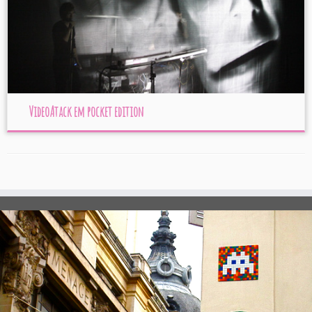
VideoAtack em pocket edition