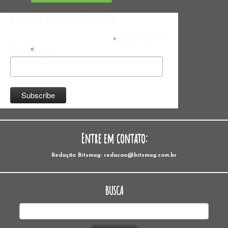
Inscreva-se na Newsletter do Bitsmag
*
indicates required
*
Email
Entre em contato:
Redação Bitsmag: redacao@bitsmag.com.br
BUSCA
Pesquisar
por: