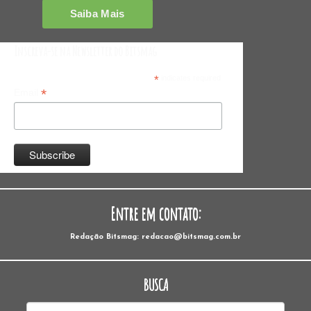
Inscreva-se na Newsletter do Bitsmag
*
indicates required
*
Email
Entre em contato:
Redação Bitsmag: redacao@bitsmag.com.br
BUSCA
Pesquisar