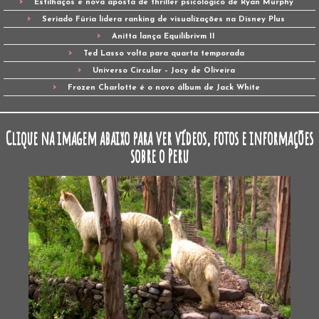
Estilhaços é nova aposta de thriller psicológico de Ryan Murphy
Seriado Fúria lidera ranking de visualizações na Disney Plus
Anitta lança Equilibrivm II
Ted Lasso volta para quarta temporada
Universo Circular – Jocy de Oliveira
Frozen Charlotte é o novo álbum de Jack White
Clique na imagem abaixo para ver vídeos, fotos e informações
sobre o Peru