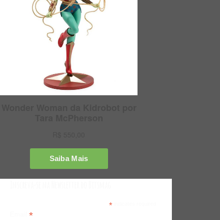
Inscreva-se na Newsletter do Bitsmag
*
indicates required
*
Email