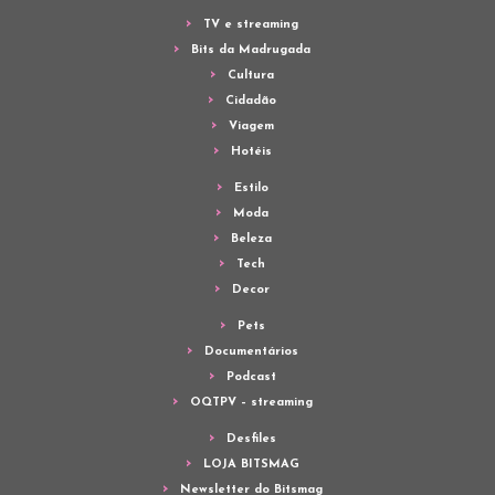
TV e streaming
Bits da Madrugada
Cultura
Cidadão
Viagem
Hotéis
Estilo
Moda
Beleza
Tech
Decor
Pets
Documentários
Podcast
OQTPV – streaming
Desfiles
LOJA BITSMAG
Newsletter do Bitsmag