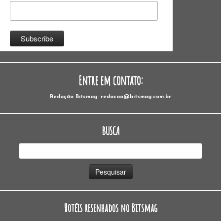
Entre em contato:
Redação Bitsmag: redacao@bitsmag.com.br
BUSCA
Pesquisar
por:
Hotéis resenhados no Bitsmag