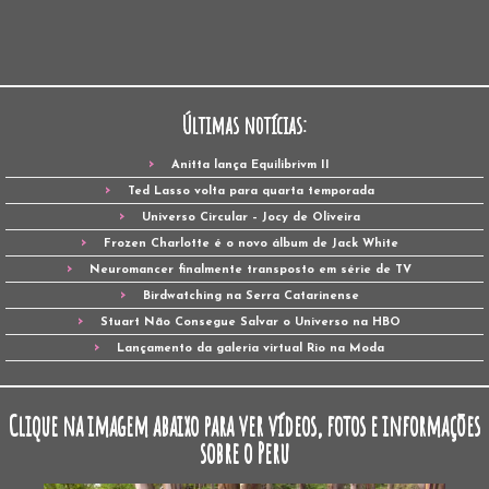
Últimas notícias:
Anitta lança Equilibrivm II
Ted Lasso volta para quarta temporada
Universo Circular – Jocy de Oliveira
Frozen Charlotte é o novo álbum de Jack White
Neuromancer finalmente transposto em série de TV
Birdwatching na Serra Catarinense
Stuart Não Consegue Salvar o Universo na HBO
Lançamento da galeria virtual Rio na Moda
Clique na imagem abaixo para ver vídeos, fotos e informações
sobre o Peru