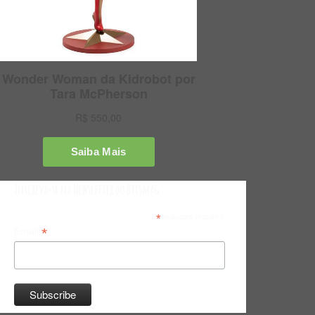
Inscreva-se na Newsletter do Bitsmag
*
indicates required
*
Email