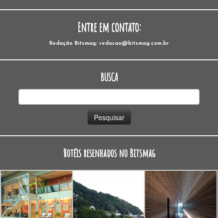
Entre em contato:
Redação Bitsmag: redacao@bitsmag.com.br
BUSCA
Pesquisar
por:
Hotéis resenhados no Bitsmag