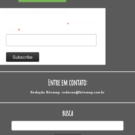
Inscreva-se na Newsletter do Bitsmag
*
indicates required
*
Email
Entre em contato:
Redação Bitsmag: redacao@bitsmag.com.br
BUSCA
Pesquisar
por: