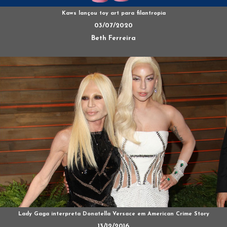
Kaws lançou toy art para filantropia
03/07/2020
Beth Ferreira
Lady Gaga interpreta Donatella Versace em American Crime Story
13/12/2016