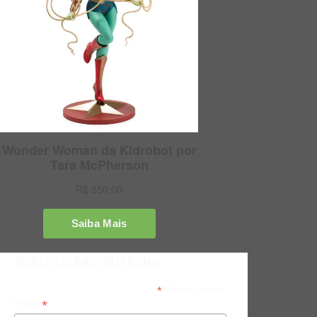
Inscreva-se na Newsletter do Bitsmag
*
indicates required
*
Email