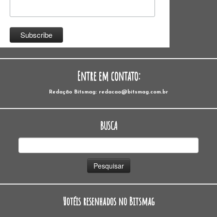
Entre em contato:
Redação Bitsmag: redacao@bitsmag.com.br
BUSCA
Pesquisar
por:
Hotéis resenhados no Bitsmag