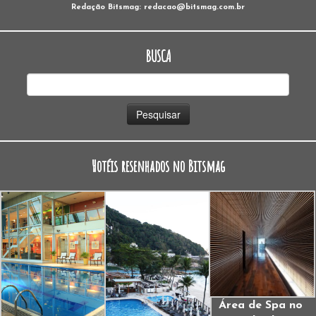
Redação Bitsmag: redacao@bitsmag.com.br
BUSCA
Pesquisar
por:
Hotéis resenhados no Bitsmag
Área de Spa no