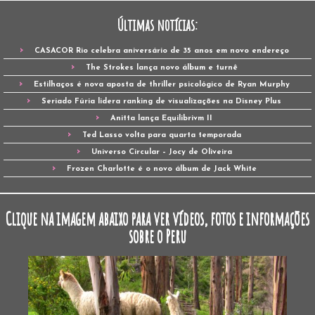
Últimas notícias:
CASACOR Rio celebra aniversário de 35 anos em novo endereço
The Strokes lança novo álbum e turnê
Estilhaços é nova aposta de thriller psicológico de Ryan Murphy
Seriado Fúria lidera ranking de visualizações na Disney Plus
Anitta lança Equilibrivm II
Ted Lasso volta para quarta temporada
Universo Circular – Jocy de Oliveira
Frozen Charlotte é o novo álbum de Jack White
Clique na imagem abaixo para ver vídeos, fotos e informações
sobre o Peru