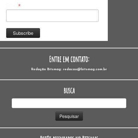
*
Email
Entre em contato:
Redação Bitsmag: redacao@bitsmag.com.br
BUSCA
Pesquisar
por: