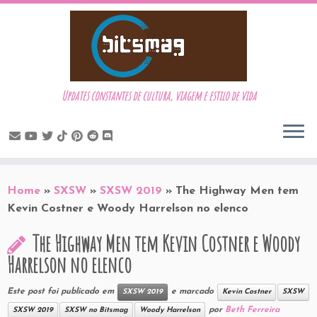
Updates constantes de cultura, viagem e estilo de vida
Skip
to
Home
»
SXSW
»
SXSW 2019
»
The Highway Men tem
content
Kevin Costner e Woody Harrelson no elenco
The Highway Men tem Kevin Costner e Woody
Harrelson no elenco
Este post foi publicado em
e marcado
SXSW 2019
Kevin Costner
SXSW
por
Beth Ferreira
SXSW 2019
SXSW no Bitsmag
Woody Harrelson