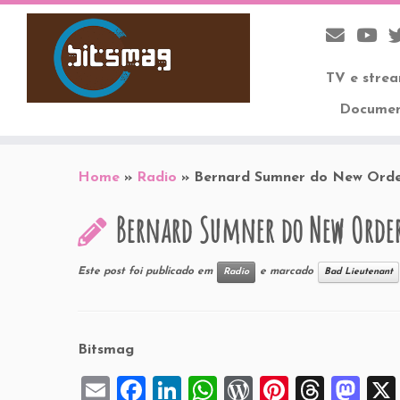
TV e stre
Documen
Skip
to
Home
»
Radio
»
Bernard Sumner do New Orde
content
Bernard Sumner do New Orde
Este post foi publicado em
e marcado
Radio
Bad Lieutenant
Bitsmag
E
F
Li
W
W
Pi
T
M