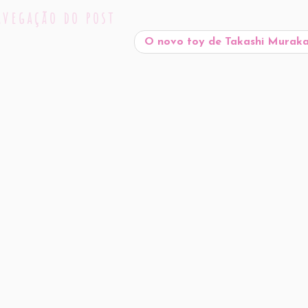
e
avegação do post
O novo toy de Takashi Murak