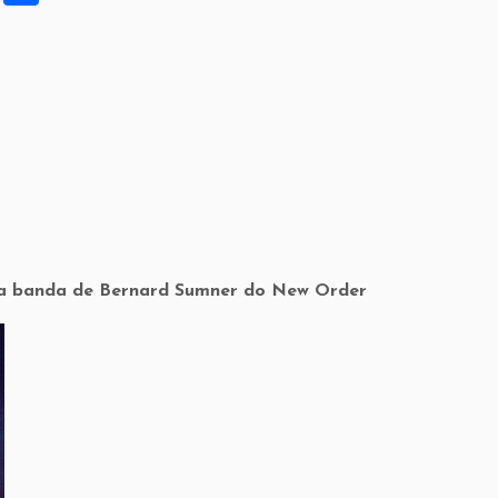
h
ar
e
ova banda de Bernard Sumner do New Order