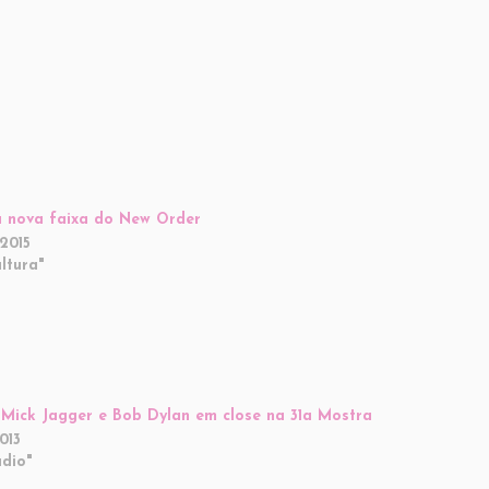
 nova faixa do New Order
2015
ltura"
, Mick Jagger e Bob Dylan em close na 31a Mostra
013
dio"