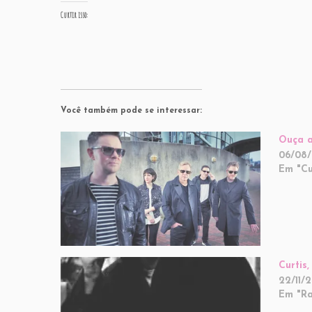
Curtir isso:
Você também pode se interessar:
Ouça a
06/08/
Em "Cu
Curtis
22/11/2
Em "Ra