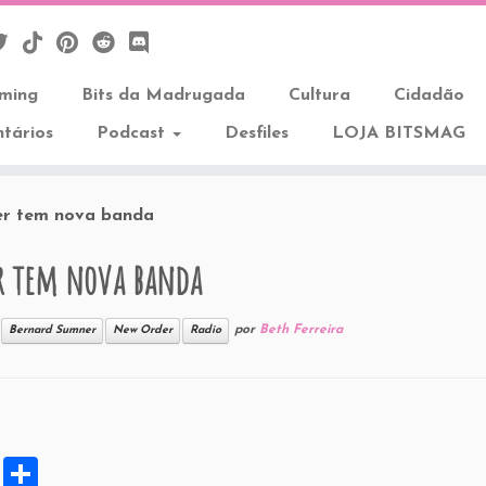
aming
Bits da Madrugada
Cultura
Cidadão
tários
Podcast
Desfiles
LOJA BITSMAG
r tem nova banda
r tem nova banda
por
Beth Ferreira
Bernard Sumner
New Order
Radio
X
S