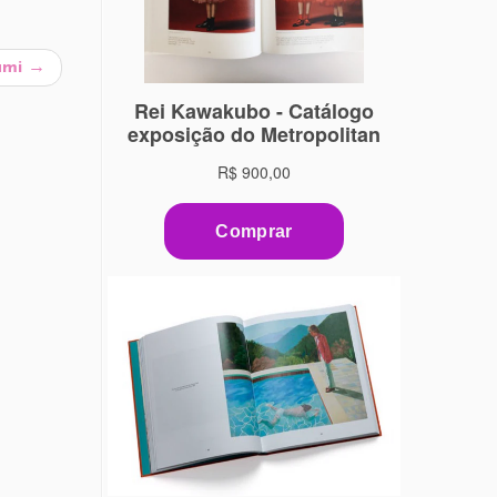
ami
→