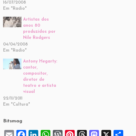
16/07/2008
Em "Radio"
Artistas dos
anos 80
produzidos por
Nile Rodgers
04/04/2008
Em "Radio"
Antony Hegarty:
cantor,
compositor,
diretor de
teatro e artista
visual
22/11/2011
Em "Cultura"
Bitsmag
E
F
Li
W
W
Pi
T
M
X
S