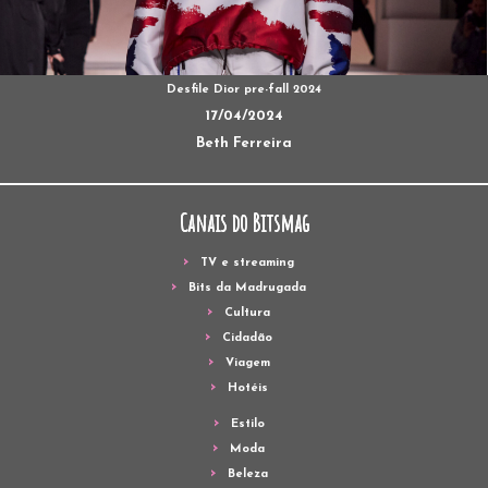
Desfile Dior pre-fall 2024
17/04/2024
Beth Ferreira
Canais do Bitsmag
TV e streaming
Bits da Madrugada
Cultura
Cidadão
Viagem
Hotéis
Estilo
Moda
Beleza