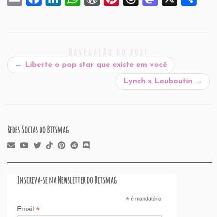
m
a
n
h
or
nt
hr
a
h
ai
c
k
at
d
er
e
st
ar
l
e
e
s
P
es
a
o
e
Navegação do post
b
dI
A
re
t
d
d
←
Liberte o pop star que existe em você
o
n
p
ss
s
o
Lynch x Louboutin
→
o
p
n
k
Redes Socias do Bitsmag
Inscreva-se na Newsletter do Bitsmag
*
é mandatório
*
Email