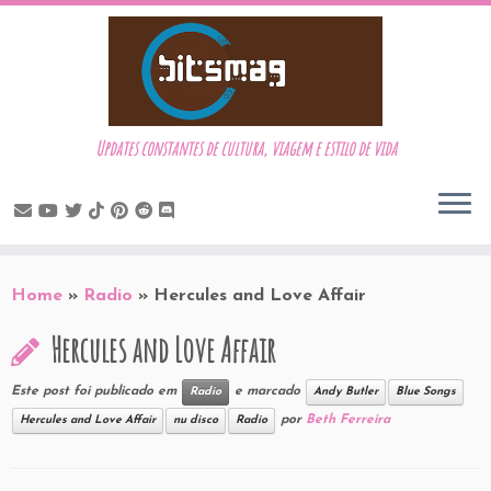
Updates constantes de cultura, viagem e estilo de vida
Skip
to
Home
»
Radio
»
Hercules and Love Affair
content
Hercules and Love Affair
Este post foi publicado em
e marcado
Radio
Andy Butler
Blue Songs
por
Beth Ferreira
Hercules and Love Affair
nu disco
Radio