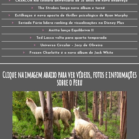
CASACOR Rio celebra aniversário de 35 anos em novo endereço
The Strokes lança novo álbum e turnê
Estilhaços é nova aposta de thriller psicológico de Ryan Murphy
Seriado Fúria lidera ranking de visualizações na Disney Plus
Anitta lança Equilibrivm II
Ted Lasso volta para quarta temporada
Universo Circular – Jocy de Oliveira
Frozen Charlotte é o novo álbum de Jack White
Clique na imagem abaixo para ver vídeos, fotos e informações
sobre o Peru