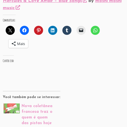
Hercules & Love Affair – Blue Songs
by
moshi moshi
music
Compartilhe:
Mais
Curtir isso:
Você também pode se interessar:
Nova coletânea
francesa traz o
quem é quem
das pistas hoje