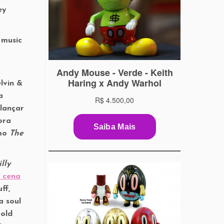
ey
 music
lvin &
a
 lançar
ora
omo
The
lly
 cena
ff,
a soul
rold