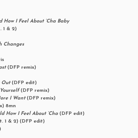
ld How I Feel About ‘Cha Baby
t. 1 & 2)
gh Changes
is
ost
(DFP remix)
)
 Out
(DFP edit)
 Yourself
(DFP remix)
ore I Want
(DFP remix)
x) 8mn
ld How I Feel About ‘Cha
(DFP edit)
. 1 & 2) (DFP edit)
)