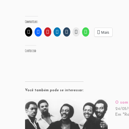
Compartilhe:
Mais
Curtir isso:
Você também pode se interessar:
O som 
24/05/
Em "Ra