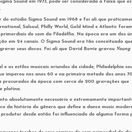
Sigma Sound em 1973, pode ser considerada a faixa que e
.
r do estúdio Sigma Sound em 1968 e foi ali que praticame
national, Salsoul, Philly World, Gold Mind e Atlantic fora
 primordiais do som da Filadélfia. Na época era um dos ún
ção em 24 canais. O Sigma Sound era tão conceituado qu
gravar seus discos. Foi ali que David Bowie gravou
Young
 e os estilos musicais oriundos da cidade, Philadelphia sou
ue imperou nos anos 60 e na primeira metade dos anos 70
is procurados da época com cerca de 200 gravações que
 platina.
nto absolutamente necessário e extremamente important
uco da história do gênero que define a dance music moder
e produtor desde então foi influenciado de alguma forma 