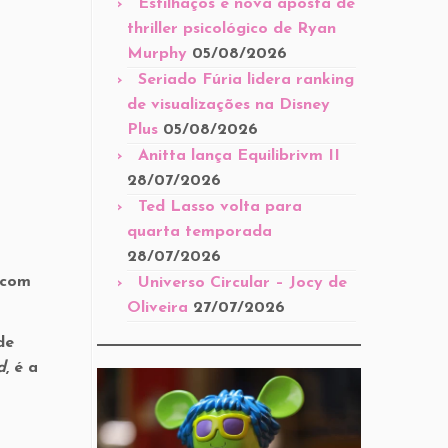
Estilhaços é nova aposta de
thriller psicológico de Ryan
Murphy
05/08/2026
Seriado Fúria lidera ranking
de visualizações na Disney
Plus
05/08/2026
Anitta lança Equilibrivm II
28/07/2026
Ted Lasso volta para
quarta temporada
28/07/2026
 com
Universo Circular – Jocy de
Oliveira
27/07/2026
de
d
, é a