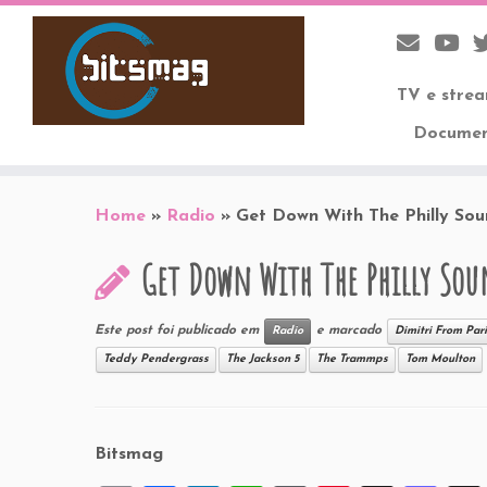
TV e stre
Documen
Skip
to
Home
»
Radio
»
Get Down With The Philly So
content
Get Down With The Philly So
Este post foi publicado em
e marcado
Radio
Dimitri From Pari
Teddy Pendergrass
The Jackson 5
The Trammps
Tom Moulton
Bitsmag