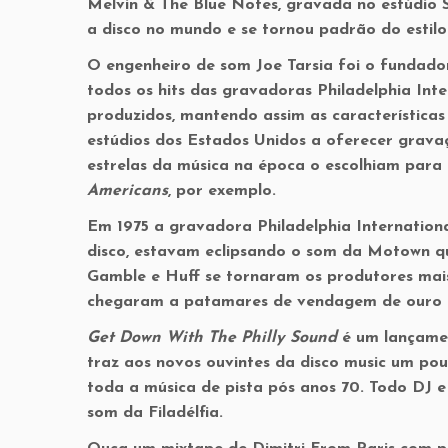
Melvin & The Blue Notes, gravada no estúdio 
a disco no mundo e se tornou padrão do estilo
O engenheiro de som Joe Tarsia foi o fundado
todos os hits das gravadoras Philadelphia Inter
produzidos, mantendo assim as características
estúdios dos Estados Unidos a oferecer grava
estrelas da música na época o escolhiam para 
Americans
, por exemplo.
Em 1975 a gravadora Philadelphia International
disco, estavam eclipsando o som da Motown q
Gamble e Huff se tornaram os produtores ma
chegaram a patamares de vendagem de ouro e
Get Down With The Philly Sound
é um lançame
traz aos novos ouvintes da disco music um po
toda a música de pista pós anos 70. Todo DJ 
som da Filadélfia.