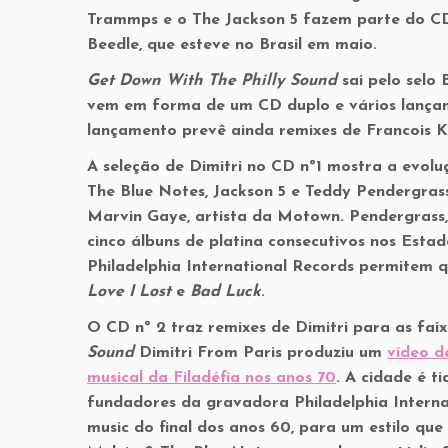
Trammps e o The Jackson 5 fazem parte do CD 
Beedle, que esteve no Brasil em maio.
Get Down With The Philly Sound
sai pelo selo 
vem em forma de um CD duplo e vários lançam
lançamento prevê ainda remixes de Francois K
A seleção de Dimitri no CD nº1 mostra a evolu
The Blue Notes, Jackson 5 e Teddy Pendergrass
Marvin Gaye, artista da Motown. Pendergrass, 
cinco álbuns de platina consecutivos nos Esta
Philadelphia International Records permitem q
Love I Lost
e
Bad Luck
.
O CD nº 2 traz remixes de Dimitri para as fai
Sound
Dimitri From Paris produziu um
vídeo d
musical da Filadéfia nos anos 70
. A cidade é t
fundadores da gravadora Philadelphia Interna
music do final dos anos 60, para um estilo que 