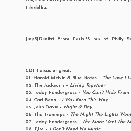
Ouça um mixtape de Dimitri From Paris com pe
Filadélfia.
{mp3}Dimitri_From_Paris-35_mn_of_Philly
CD1. Faixas originais
01. Harold Melvin & Blue Notes –
The Love I L
02. The Jackson’s –
Living Together
03. Teddy Pendergrass –
You Can’t Hide From 
04. Carl Bean –
I Was Born This Way
05. John Davis –
Night & Day
06. The Trammps –
The Night The Lights We
07. Teddy Pendergrass –
The More I Get The M
08. TJM –
I Don’t Need No Music