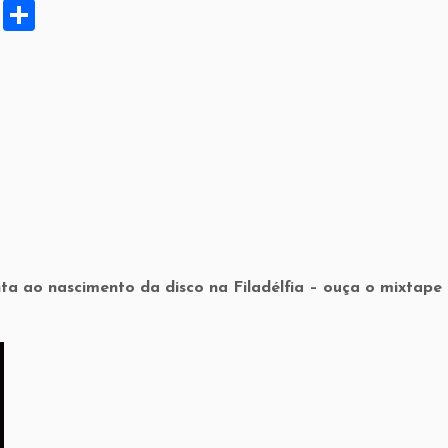
X
S
h
ar
e
a ao nascimento da disco na Filadélfia – ouça o mixtape