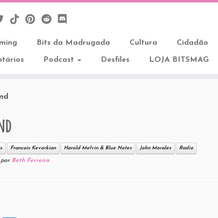
aming
Bits da Madrugada
Cultura
Cidadão
tários
Podcast
Desfiles
LOJA BITSMAG
und
und
s
Francois Kevorkian
Harold Melvin & Blue Notes
John Morales
Radio
por
Beth Ferreira