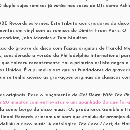
duplo cujos remixes já estão nos cases de DJs como Ashl
BBE Records este mês. Este tributo aos criadores da disco
entos em vinyl com os remixes de Dimitri From Paris. O
evorkian, John Morales e Tom Moulton.
ção do groove da disco com faixas originais de Harold Me
, considerado a versão da Philladelphia International par
que faleceu recentemente, foi o primeiro artista negro a
dos Unidos. É a primeira vez que os fundadores da gravad
ue se tenha acesso às gravações originais de clássicos c
xas originais. Para o lançamento de
Get Down With The Phi
e 20 minutos com entrevistas e um apanhado do que foi a
ida como berço da disco music. Os produtores Gamble e Hu
tional Records, criaram um som que evoluiu de arranjos d
definiu a disco music. A antológica
The Love I Lost
, de Ha