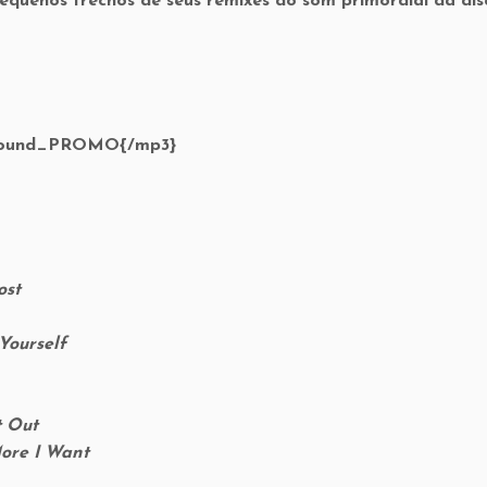
quenos trechos de seus remixes do som primordial da dis
_Sound_PROMO{/mp3}
ost
Yourself
nt Out
ore I Want