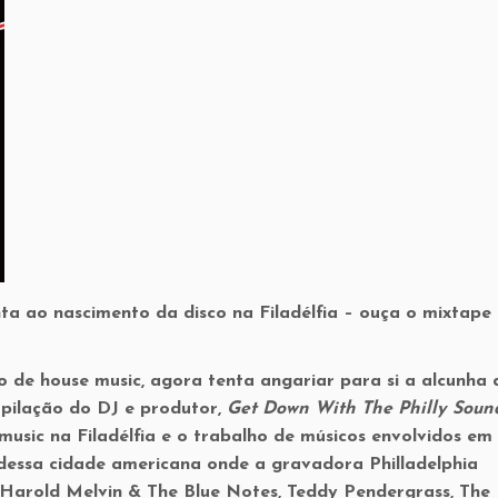
a ao nascimento da disco na Filadélfia – ouça o mixtape
o de house music, agora tenta angariar para si a alcunha 
mpilação do DJ e produtor,
Get Down With The Philly Soun
usic na Filadélfia e o trabalho de músicos envolvidos em
 dessa cidade americana onde a gravadora Philladelphia
o Harold Melvin & The Blue Notes, Teddy Pendergrass, The