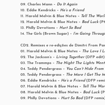
09. Charles Mann –
Do It Again
10. Eddie Kendricks –
He’s a Friend
11. Harold Melvin & Blue Notes –
Tell The Wor
12. Harold Melvin & Blue Notes –
Bad Luck
(P
13. Philly Devotions –
Hurt So Bad
14. The Girls (Brown Sugar) –
I’m Going Throu
CD2. Remixes e re-edições de Dimitri From Par
01. Harold Melvin & Blue Notes –
The Love I L
02. The Jackson’s –
Living Together
(DFP edit
03. The Trammps –
The Night The Lights Went
04. Teddy Pendergrass –
You Can’t Hide From
05. Teddy Pendergrass –
The More I Get The M
06. Eddie Kendricks –
He’s a Friend
(DFP remi
07. Harold Melvin & Blue Notes –
Tell The Wor
08. Harold Melvin & Blue Notes –
Bad Luck
(Pt
09. Philly Devotions –
Hurt So Bad
(DFP remix