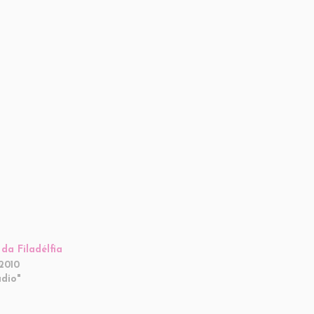
da Filadélfia
2010
dio"