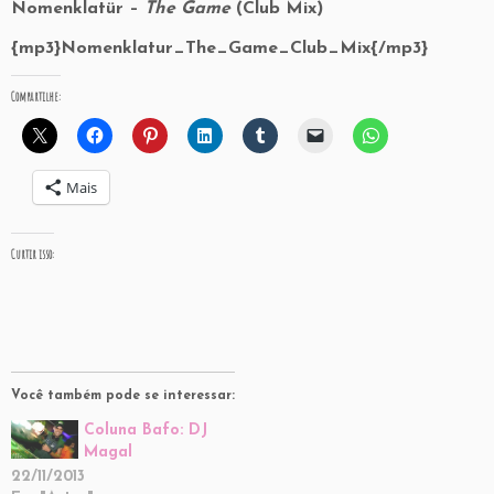
Nomenklatür –
The Game
(Club Mix)
{mp3}Nomenklatur_The_Game_Club_Mix{/mp3}
Compartilhe:
Mais
Curtir isso:
Você também pode se interessar:
Coluna Bafo: DJ
Magal
22/11/2013