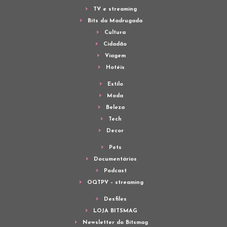
TV e streaming
Bits da Madrugada
Cultura
Cidadão
Viagem
Hotéis
Estilo
Moda
Beleza
Tech
Decor
Pets
Documentários
Podcast
OQTPV – streaming
Desfiles
LOJA BITSMAG
Newsletter do Bitsmag