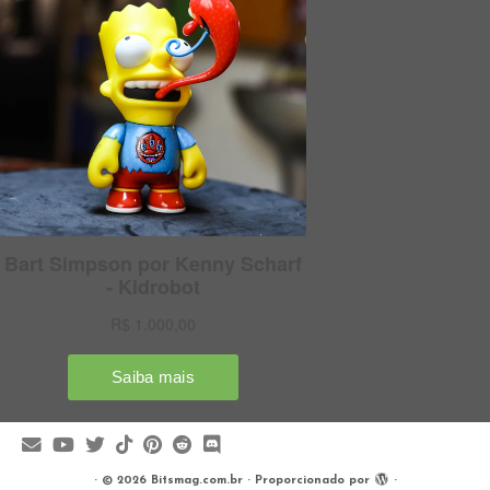
·
© 2026
Bitsmag.com.br
·
Proporcionado por
·