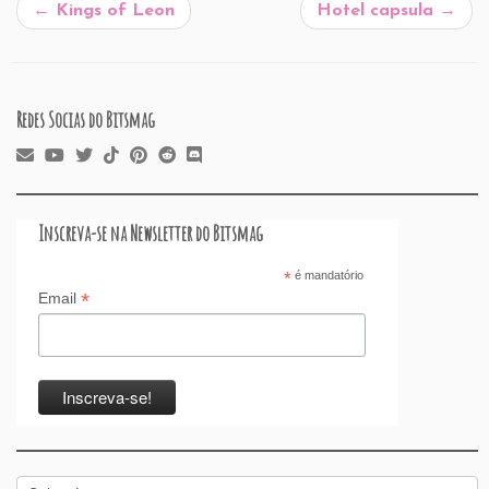
b
dI
A
re
t
d
d
←
Kings of Leon
Hotel capsula
→
o
n
p
ss
s
o
o
p
n
k
Redes Socias do Bitsmag
Inscreva-se na Newsletter do Bitsmag
*
é mandatório
*
Email