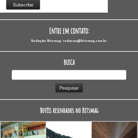
Entre em contato:
Redação Bitsmag: redacao@bitsmag.com.br
BUSCA
Pesquisar
por:
Hotéis resenhados no Bitsmag