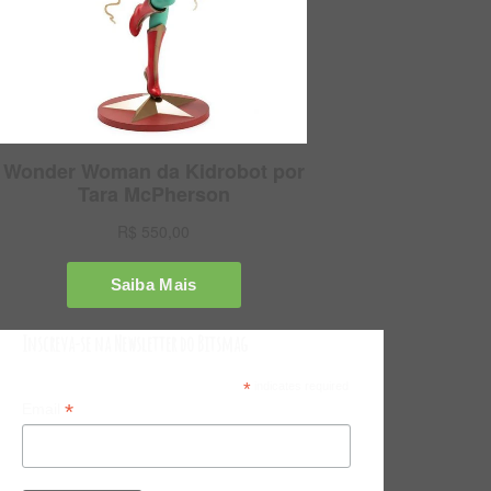
Inscreva-se na Newsletter do Bitsmag
*
indicates required
*
Email