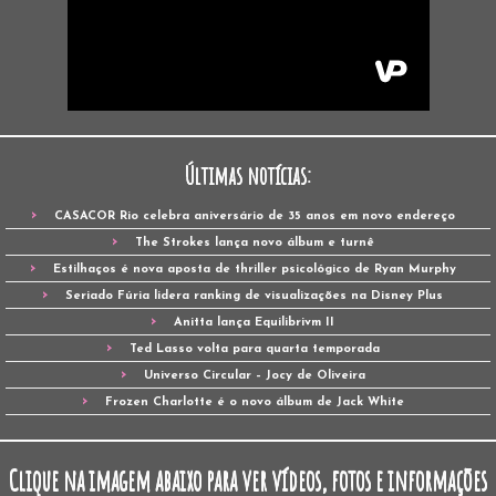
Últimas notícias:
CASACOR Rio celebra aniversário de 35 anos em novo endereço
The Strokes lança novo álbum e turnê
Estilhaços é nova aposta de thriller psicológico de Ryan Murphy
Seriado Fúria lidera ranking de visualizações na Disney Plus
Anitta lança Equilibrivm II
Ted Lasso volta para quarta temporada
Universo Circular – Jocy de Oliveira
Frozen Charlotte é o novo álbum de Jack White
Clique na imagem abaixo para ver vídeos, fotos e informações