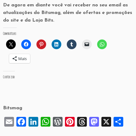
De agora em diante você vai receber no seu email as
atualizações do Bitsmag, além de ofertas e promoções
do site e da Loja Bits.
Compartilhe:
Mais
Curtir isso:
Bitsmag
Email
Facebook
LinkedIn
WhatsApp
WordPress
Pinterest
Threads
Mastod
X
Sh