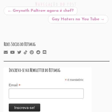
l
e
e
s
P
es
a
o
e
Navegação do post
b
dI
A
re
t
d
d
←
Gwyneth Paltrow agora é chef?
o
n
p
ss
s
o
Gay Haters no You Tube
→
o
p
n
k
Redes Socias do Bitsmag
Inscreva-se na Newsletter do Bitsmag
*
é mandatório
*
Email