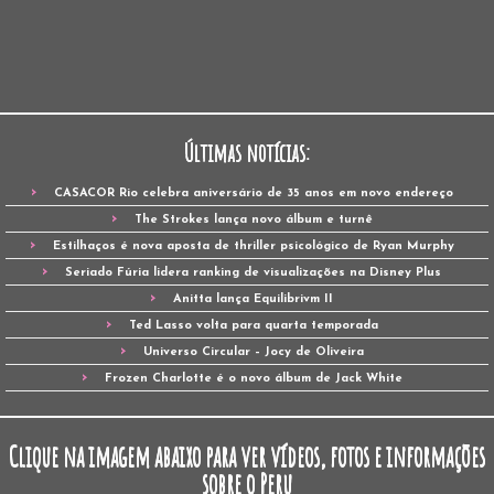
Últimas notícias:
CASACOR Rio celebra aniversário de 35 anos em novo endereço
The Strokes lança novo álbum e turnê
Estilhaços é nova aposta de thriller psicológico de Ryan Murphy
Seriado Fúria lidera ranking de visualizações na Disney Plus
Anitta lança Equilibrivm II
Ted Lasso volta para quarta temporada
Universo Circular – Jocy de Oliveira
Frozen Charlotte é o novo álbum de Jack White
Clique na imagem abaixo para ver vídeos, fotos e informações
sobre o Peru