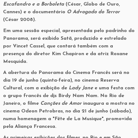
Escafandro e a Borboleta
(César, Globo de Ouro,
Cannes) e o documentário
O Advogado do Terror
(César 2008).
Em uma sessão especial, apresentada pelo padrinho do
Panorama, será exibido Satã, produzido e estrelado
por Vincet Cassel, que contará também com a
presença do diretor Kim Chapiron e da atriz Roxane
Mesquida.
A abertura do Panorama do Cinema Francês será no
dia 19 de junho (quinta-feira), no cinema Reserva
Cultural, com a exibição de
Lady Jane
e uma festa com
o grupo francês de djs Birdy Nam Nam. No Rio de
Janeiro, o filme
Canções de Amor
inaugura a mostra no
cinema Odeon Petrobras, no dia 21 de junho (sábado),
numa homenagem a "Fête de La Musique", promovida
pela Aliança Francesa.
As primeiras exibições dos filmes, no Rio e em São