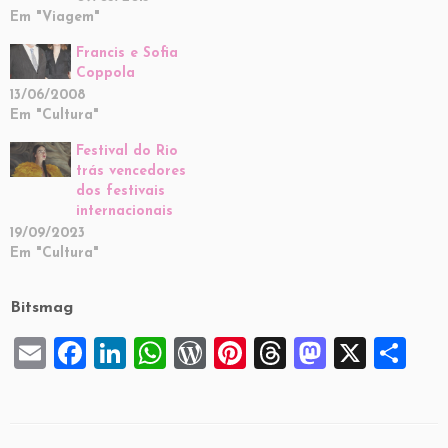
Em "Viagem"
Francis e Sofia
Coppola
13/06/2008
Em "Cultura"
Festival do Rio
trás vencedores
dos festivais
internacionais
19/09/2023
Em "Cultura"
Bitsmag
E
F
Li
W
W
Pi
T
M
X
S
m
a
n
h
or
nt
hr
a
h
ai
c
k
at
d
er
e
st
ar