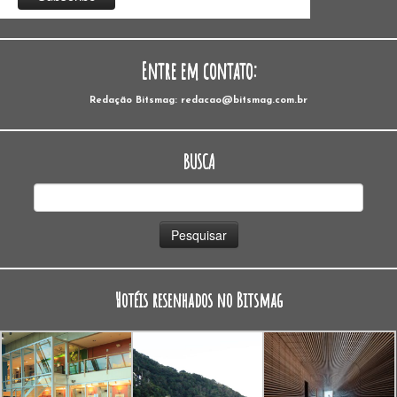
Entre em contato:
Redação Bitsmag: redacao@bitsmag.com.br
BUSCA
Pesquisar
por:
Hotéis resenhados no Bitsmag