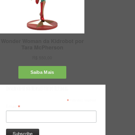
Inscreva-se na Newsletter do Bitsmag
*
indicates required
*
Email