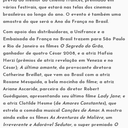
prévia do melhor do cinema francês, premiado em
vários festivais, que estará nas telas dos cinemas
brasileiros ao longo do ano. O evento é também uma
amostra do que será o Ano da França no Brasil.
Com apoio das distribuidoras, a Unifrance e a
Embaixada da França no Brasil trazem para São Paulo
e Rio de Janeiro os filmes
O Segredo do Grão
,
ganhador de quatro César 2008, e a atriz Hafsia
Herzi (prêmios de atriz revelação em Veneza e no
César);
A última amante
, da provocante diretora
Catherine Breillat, que vem ao Brasil com a atriz
Roxane Mesquida, a bela mocinha do filme; a atriz
Ariane Ascaride, parceira do diretor Robert
Guédiguian, apresentando seu último filme
Lady Jane
; e
a atriz Clotilde Hesme (de
Amores Constantes
), que
estrela a comédia musical
Canções de Amor.
A mostra
ainda exibe os filmes
As Aventuras de Molière
, um
Irreverente e Adorável Sedutor
, o super premiado
O