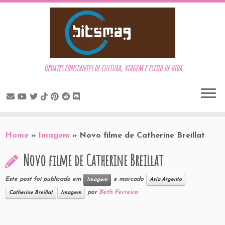
Updates constantes de cultura, viagem e estilo de vida
Skip
to
Home
»
Imagem
»
Novo filme de Catherine Breillat
content
Novo filme de Catherine Breillat
Este post foi publicado em
e marcado
Imagem
Asia Argento
por
Beth Ferreira
Catherine Breillat
Imagem