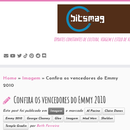
Updates constantes de cultura, viagem e estilo de v
Skip
to
Home
»
Imagem
»
Confira os vencedores do Emmy
content
2010
Confira os vencedores do Emmy 2010
Este post foi publicado em
e marcado
Imagem
Al Pacino
Claire Danes
Emmy 2010
George Clooney
Glee
Imagem
Mad Men
Sheldon
por
Beth Ferreira
Temple Gradin