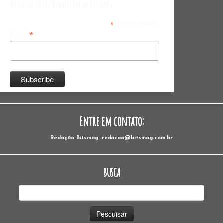
Inscreva-se na Newsletter do Bitsmag
*
indicates required
*
Email
Entre em contato:
Redação Bitsmag: redacao@bitsmag.com.br
BUSCA
Pesquisar
por: