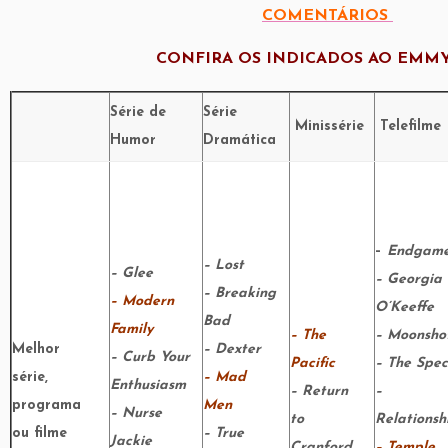
COMENTÁRIOS
CONFIRA OS INDICADOS AO EMMY
Série de
Série
Minissérie
Telefilme
Humor
Dramática
–
Endgam
– Lost
– Glee
– Georgia
– Breaking
– Modern
O’Keeffe
Bad
Family
– The
– Moonsho
Melhor
– Dexter
– Curb Your
Pacific
– The Spec
série,
– Mad
Enthusiasm
– Return
–
programa
Men
– Nurse
to
Relationsh
ou filme
– True
Jackie
Cranford
– Temple