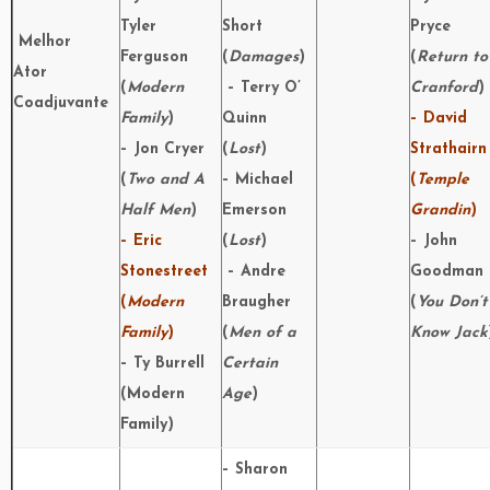
Tyler
Short
Pryce
Melhor
Ferguson
(
Damages
)
(
Return to
Ator
(
Modern
– Terry O’
Cranford
)
Coadjuvante
Family
)
Quinn
– David
– Jon Cryer
(
Lost
)
Strathairn
(
Two and A
– Michael
(
Temple
Half Men
)
Emerson
Grandin
)
– Eric
(
Lost
)
– John
Stonestreet
– Andre
Goodman
(
Modern
Braugher
(
You Don’t
Family
)
(
Men of a
Know Jack
– Ty Burrell
Certain
(Modern
Age
)
Family)
– Sharon