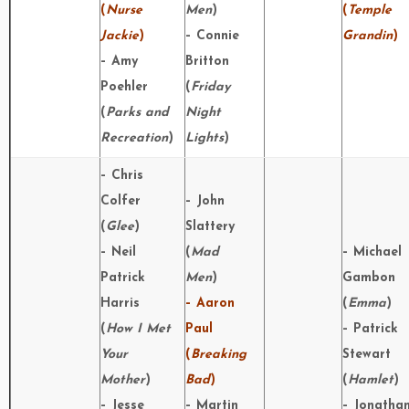
(
Nurse
Men
)
(
Temple
Jackie
)
– Connie
Grandin
)
– Amy
Britton
Poehler
(
Friday
(
Parks and
Night
Recreation
)
Lights
)
– Chris
Colfer
– John
(
Glee
)
Slattery
– Neil
(
Mad
– Michael
Patrick
Men
)
Gambon
Harris
– Aaron
(
Emma
)
(
How I Met
Paul
– Patrick
Your
(
Breaking
Stewart
Mother
)
Bad
)
(
Hamlet
)
– Jesse
– Martin
– Jonatha