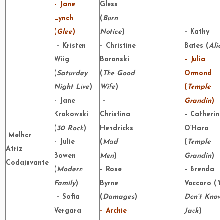
– Jane
Gless
Lynch
(
Burn
(
Glee
)
Notice
)
– Kathy
– Kristen
– Christine
Bates (
Ali
Wiig
Baranski
– Julia
(
Saturday
(
The Good
Ormond
Night Live
)
Wife
)
(
Temple
– Jane
–
Grandin
)
Krakowski
Christina
– Catherin
(
30 Rock
)
Hendricks
O’Hara
Melhor
– Julie
(
Mad
(
Temple
Atriz
Bowen
Men
)
Grandin
)
Codajuvante
(
Modern
– Rose
– Brenda
Family
)
Byrne
Vaccaro (
– Sofia
(
Damages
)
Don’t Kno
Vergara
– Archie
Jack
)