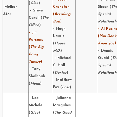
(
Glee
)
Melhor
Cranston
Sheen (
Th
– Steve
Ator
(
Breaking
Special
Carell (
The
Bad
)
Relationsh
Office
)
– Hugh
– Al Pacin
– Jim
Laurie
(
You Don’t
Parsons
(
House
Know Jack
(
The Big
M.D.
)
– Dennis
Bang
– Michael
Quaid (
Th
Theory
)
C. Hall
Special
– Tony
(
Dexter
)
Relationsh
Shalhoub
– Matthew
(
Monk
)
Fox (
Lost
)
– Lea
– Julianna
Michele
Margulies
(
Glee
)
(
The Good