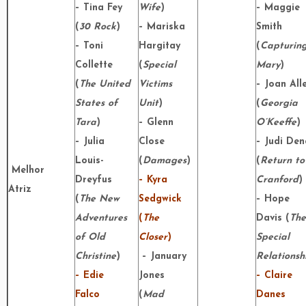
– Tina Fey
Wife
)
– Maggie
(
30 Rock
)
– Mariska
Smith
– Toni
Hargitay
(
Capturin
Collette
(
Special
Mary
)
(
The United
Victims
– Joan All
States of
Unit
)
(
Georgia
Tara
)
– Glenn
O’Keeffe
)
– Julia
Close
– Judi Den
Louis-
(
Damages
)
(
Return to
Melhor
Dreyfus
– Kyra
Cranford
)
Atriz
(
The New
Sedgwick
– Hope
Adventures
(
The
Davis (
The
of Old
Closer
)
Special
Christine
)
– January
Relationsh
– Edie
Jones
– Claire
Falco
(
Mad
Danes