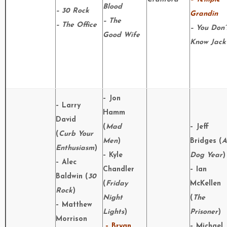
Blood
– 30 Rock
Grandin
– The
– The Office
– You Don’
Good Wife
Know Jack
– Jon
– Larry
Hamm
David
(
Mad
– Jeff
(
Curb Your
Men
)
Bridges (
A
Enthusiasm
)
– Kyle
Dog Year
)
– Alec
Chandler
– Ian
Baldwin (
30
(
Friday
McKellen
Rock
)
Night
(
The
– Matthew
Lights
)
Prisoner
)
Morrison
– Bryan
– Michael