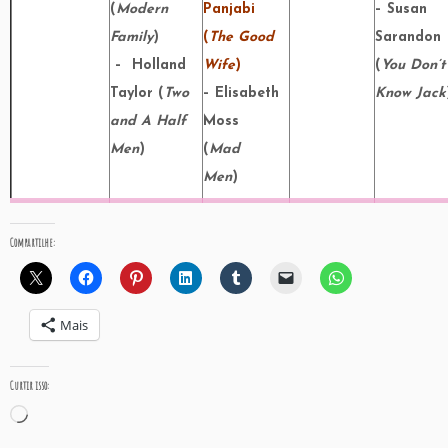
(
Modern
Panjabi
– Susan
Family
)
(
The Good
Sarandon
– Holland
Wife
)
(
You Don’t
Taylor (
Two
– Elisabeth
Know Jack
and A Half
Moss
Men
)
(
Mad
Men
)
Compartilhe:
Mais
Curtir isso:
Carregando...