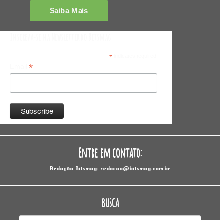
Inscreva-se na Newsletter do Bitsmag
*
indicates required
*
Email
Entre em contato:
Redação Bitsmag: redacao@bitsmag.com.br
BUSCA
Pesquisar