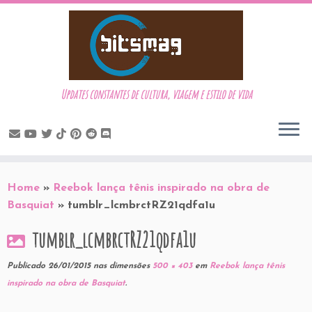
Updates constantes de cultura, viagem e estilo de vida
Skip
to
Home
»
Reebok lança tênis inspirado na obra de
content
Basquiat
»
tumblr_lcmbrctRZ21qdfa1u
tumblr_lcmbrctRZ21qdfa1u
Publicado
26/01/2015
nas dimensões
500 × 403
em
Reebok lança tênis
inspirado na obra de Basquiat
.