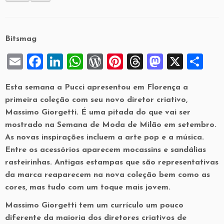
Bitsmag
E
F
Li
W
W
Pi
T
M
X
S
m
a
n
h
or
nt
hr
a
h
Esta semana a Pucci apresentou em Florença a
ai
c
k
at
d
er
e
st
ar
primeira coleção com seu novo diretor criativo,
l
e
e
s
P
es
a
o
e
Massimo Giorgetti. É uma pitada do que vai ser
b
dI
A
re
t
d
d
mostrado na Semana de Moda de Milão em setembro.
As novas inspirações incluem a arte pop e a música.
o
n
p
ss
s
o
Entre os acessórios aparecem mocassins e sandálias
o
p
n
rasteirinhas. Antigas estampas que são representativas
k
da marca reaparecem na nova coleção bem como as
cores, mas tudo com um toque mais jovem.
Massimo Giorgetti tem um currículo um pouco
diferente da maioria dos diretores criativos de