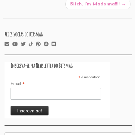
o
p
n
Bitch, I’m Madonna!!!!
→
k
Redes Socias do Bitsmag
Inscreva-se na Newsletter do Bitsmag
*
é mandatório
*
Email