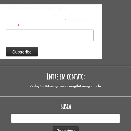
Inscreva-se na Newsletter do Bitsmag
*
indicates required
*
Email
Entre em contato:
Redação Bitsmag: redacao@bitsmag.com.br
BUSCA
Pesquisar
por: