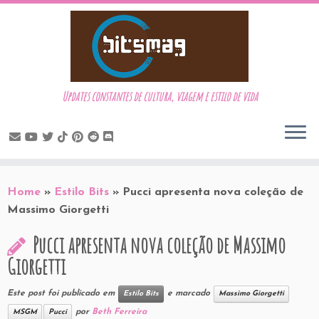
Updates constantes de cultura, viagem e estilo de vida
Skip
to
Home
»
Estilo Bits
»
Pucci apresenta nova coleção de
content
Massimo Giorgetti
Pucci apresenta nova coleção de Massimo
Giorgetti
Este post foi publicado em
e marcado
Estilo Bits
Massimo Giorgetti
por
Beth Ferreira
MSGM
Pucci