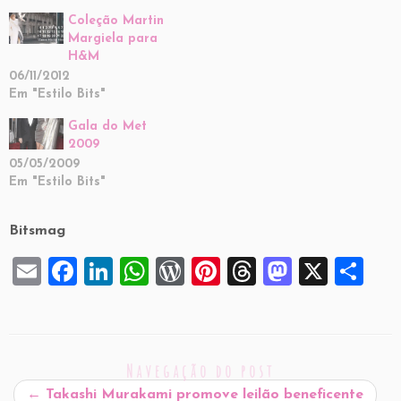
Coleção Martin
Margiela para
H&M
06/11/2012
Em "Estilo Bits"
Gala do Met
2009
05/05/2009
Em "Estilo Bits"
Bitsmag
E
F
Li
W
W
Pi
T
M
X
S
m
a
n
h
or
nt
hr
a
h
ai
c
k
at
d
er
e
st
ar
l
e
e
s
P
es
a
o
e
Navegação do post
b
dI
A
re
t
d
d
←
Takashi Murakami promove leilão beneficente