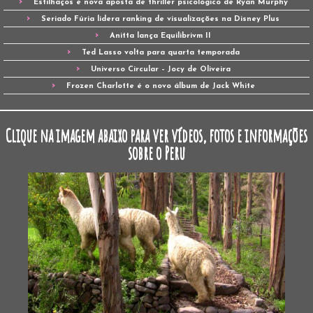
Estilhaços é nova aposta de thriller psicológico de Ryan Murphy
Seriado Fúria lidera ranking de visualizações na Disney Plus
Anitta lança Equilibrivm II
Ted Lasso volta para quarta temporada
Universo Circular – Jocy de Oliveira
Frozen Charlotte é o novo álbum de Jack White
Clique na imagem abaixo para ver vídeos, fotos e informações
sobre o Peru