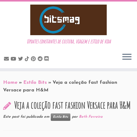
Updates constantes de cultura, viagem e estilo de vida
Skip
to
Home
»
Estilo Bits
»
Veja a coleção fast fashion
content
Versace para H&M
Veja a coleção fast fashion Versace para H&M
Este post foi publicado em
por
Beth Ferreira
Estilo Bits