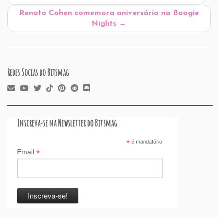
o
n
p
ss
s
o
Renato Cohen comemora aniversário na Boogie
o
p
n
Nights
→
k
Redes Socias do Bitsmag
Inscreva-se na Newsletter do Bitsmag
*
é mandatório
*
Email