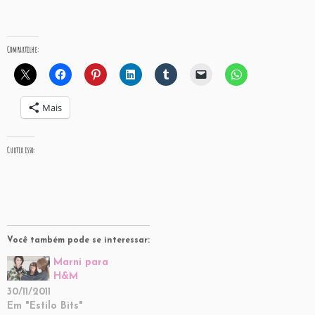
Compartilhe:
Mais
Curtir isso:
Você também pode se interessar:
Marni para
H&M
30/11/2011
Em "Estilo Bits"