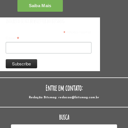
Inscreva-se na Newsletter do Bitsmag
*
indicates required
*
Email
Entre em contato:
Redação Bitsmag: redacao@bitsmag.com.br
BUSCA
Pesquisar