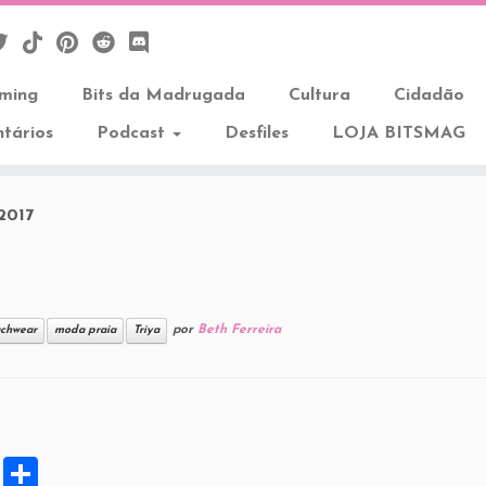
aming
Bits da Madrugada
Cultura
Cidadão
tários
Podcast
Desfiles
LOJA BITSMAG
/2017
17
por
Beth Ferreira
chwear
moda praia
Triya
X
S