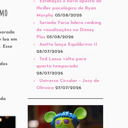
Estilhaços é nova aposta de
thriller psicológico de Ryan
smo
Murphy
05/08/2026
Seriado Fúria lidera ranking
de visualizações na Disney
porada
Plus
05/08/2026
e lua em
Anitta lança Equilibrivm II
. Esse
28/07/2026
Ted Lasso volta para
idos
quarta temporada
28/07/2026
Universo Circular – Jocy de
Oliveira
27/07/2026
 da