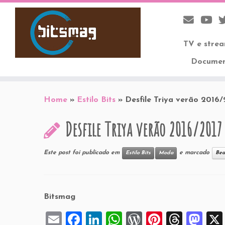
TV e stre
Documen
Skip
to
Home
»
Estilo Bits
»
Desfile Triya verão 2016
content
Desfile Triya verão 2016/20
Este post foi publicado em
e marcado
Estilo Bits
Moda
Bea
Bitsmag
E
F
Li
W
W
Pi
T
M