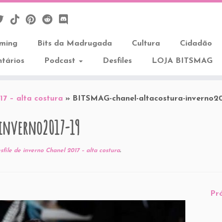
aming
Bits da Madrugada
Cultura
Cidadão
tários
Podcast
Desfiles
LOJA BITSMAG
17 – alta costura
»
BITSMAG-chanel-altacostura-inverno20
inverno2017-19
sfile de inverno Chanel 2017 – alta costura
.
Pr