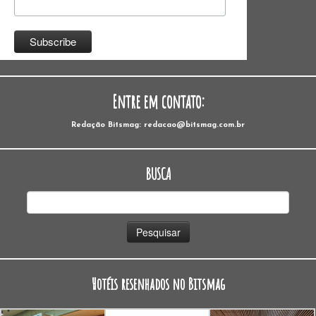
Entre em contato:
Redação Bitsmag: redacao@bitsmag.com.br
BUSCA
Pesquisar
por:
Hotéis resenhados no Bitsmag