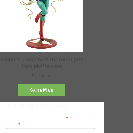
Inscreva-se na Newsletter do Bitsmag
*
indicates required
*
Email