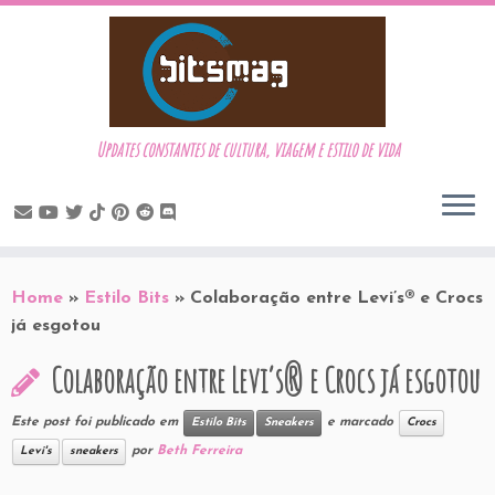
Updates constantes de cultura, viagem e estilo de vida
Skip
to
Home
»
Estilo Bits
»
Colaboração entre Levi’s® e Crocs
content
já esgotou
Colaboração entre Levi’s® e Crocs já esgotou
Este post foi publicado em
e marcado
Estilo Bits
Sneakers
Crocs
por
Beth Ferreira
Levi's
sneakers