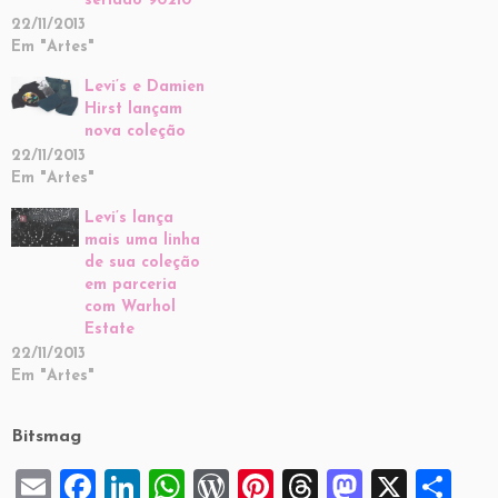
seriado 90210
22/11/2013
Em "Artes"
Levi’s e Damien
Hirst lançam
nova coleção
22/11/2013
Em "Artes"
Levi’s lança
mais uma linha
de sua coleção
em parceria
com Warhol
Estate
22/11/2013
Em "Artes"
Bitsmag
E
F
Li
W
W
Pi
T
M
X
S