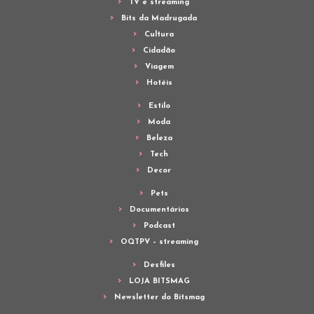
TV e streaming
Bits da Madrugada
Cultura
Cidadão
Viagem
Hotéis
Estilo
Moda
Beleza
Tech
Decor
Pets
Documentários
Podcast
OQTPV – streaming
Desfiles
LOJA BITSMAG
Newsletter do Bitsmag