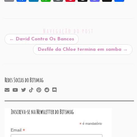
m
a
n
h
or
nt
hr
a
h
ai
c
k
at
d
er
e
st
ar
l
e
e
s
P
es
a
o
e
Navegação do post
b
dI
A
re
t
d
d
←
David Contra Os Bancos
o
n
p
ss
s
o
Desfile da Chloe termina em samba
→
o
p
n
k
Redes Socias do Bitsmag
Inscreva-se na Newsletter do Bitsmag
*
é mandatório
*
Email