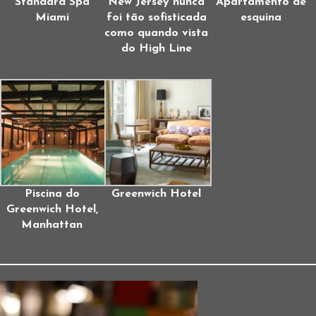
Standard Spa
New Jersey nunca
Apartamento de
Miami
foi tão sofisticada
esquina
como quando vista
do High Line
Piscina do
Greenwich Hotel
Greenwich Hotel,
Manhattan