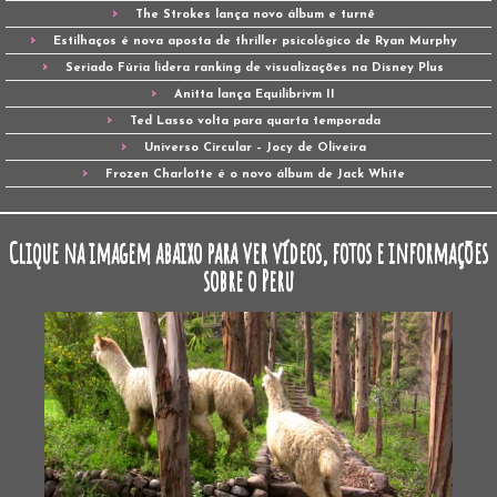
The Strokes lança novo álbum e turnê
Estilhaços é nova aposta de thriller psicológico de Ryan Murphy
Seriado Fúria lidera ranking de visualizações na Disney Plus
Anitta lança Equilibrivm II
Ted Lasso volta para quarta temporada
Universo Circular – Jocy de Oliveira
Frozen Charlotte é o novo álbum de Jack White
Clique na imagem abaixo para ver vídeos, fotos e informações
sobre o Peru