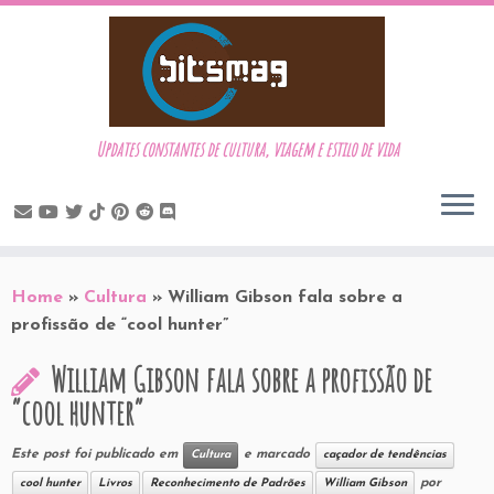
Updates constantes de cultura, viagem e estilo de vida
Skip
to
Home
»
Cultura
»
William Gibson fala sobre a
content
profissão de “cool hunter”
William Gibson fala sobre a profissão de
“cool hunter”
Este post foi publicado em
e marcado
Cultura
caçador de tendências
por
cool hunter
Livros
Reconhecimento de Padrões
William Gibson