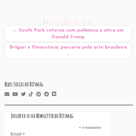
ai
c
k
at
d
er
e
st
ar
l
e
e
s
P
es
a
o
e
Navegação do post
b
dI
A
re
t
d
d
←
South Park retorna com polêmica e atira em
o
n
p
ss
s
o
Donald Trump
o
p
n
Bvlgari e Pinacoteca: parceria pela arte brasileira
k
→
Redes Socias do Bitsmag
Inscreva-se na Newsletter do Bitsmag
*
é mandatório
*
Email