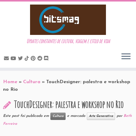
Updates constantes de cultura, viagem e estilo de vida
Skip
to
Home
»
Cultura
»
TouchDesigner: palestra e workshop
content
no Rio
TouchDesigner: palestra e workshop no Rio
Este post foi publicado em
e marcado
por
Beth
Cultura
Arte Generativa
Ferreira