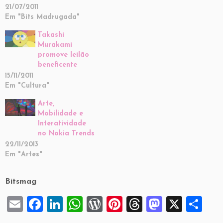
21/07/2011
Em "Bits Madrugada"
Takashi
Murakami
promove leilão
beneficente
15/11/2011
Em "Cultura"
Arte,
Mobilidade e
Interatividade
no Nokia Trends
22/11/2013
Em "Artes"
Bitsmag
E
F
Li
W
W
Pi
T
M
X
S
m
a
n
h
or
nt
hr
a
h