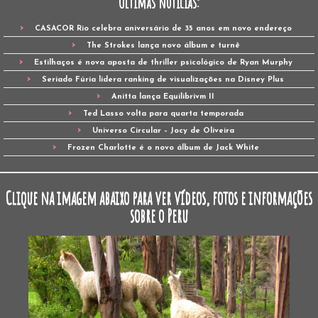
Últimas notícias:
CASACOR Rio celebra aniversário de 35 anos em novo endereço
The Strokes lança novo álbum e turnê
Estilhaços é nova aposta de thriller psicológico de Ryan Murphy
Seriado Fúria lidera ranking de visualizações na Disney Plus
Anitta lança Equilibrivm II
Ted Lasso volta para quarta temporada
Universo Circular – Jocy de Oliveira
Frozen Charlotte é o novo álbum de Jack White
Clique na imagem abaixo para ver vídeos, fotos e informações
sobre o Peru