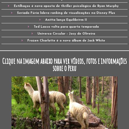
Estilhaços é nova aposta de thriller psicológico de Ryan Murphy
Seriado Fúria lidera ranking de visualizações na Disney Plus
Anitta lança Equilibrivm II
Ted Lasso volta para quarta temporada
Universo Circular – Jocy de Oliveira
Frozen Charlotte é o novo álbum de Jack White
Clique na imagem abaixo para ver vídeos, fotos e informações
sobre o Peru