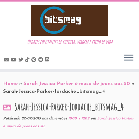
Updates constantes de cultura, viagem e estilo de vida
Skip
to
Home
»
Sarah Jessica Parker é musa de jeans aos 50
»
content
Sarah-Jessica-Parker-Jordache_bitsmag_4
Sarah-Jessica-Parker-Jordache_bitsmag_4
Publicado
27/07/2015
nas dimensões
1000 × 1202
em
Sarah Jessica Parker
é musa de jeans aos 50
.