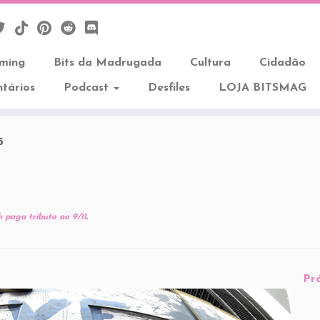
aming
Bits da Madrugada
Cultura
Cidadão
tários
Podcast
Desfiles
LOJA BITSMAG
5
 paga tributo ao 9/11
.
Pr