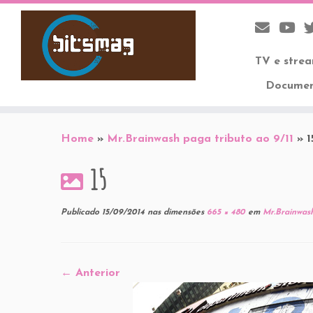
TV e stre
Documen
Skip
to
Home
»
Mr.Brainwash paga tributo ao 9/11
»
1
content
15
Publicado
15/09/2014
nas dimensões
665 × 480
em
Mr.Brainwash
← Anterior