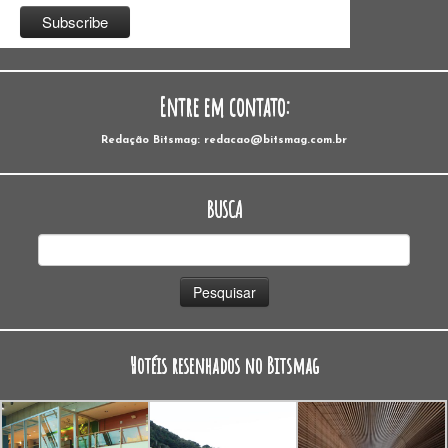
Entre em contato:
Redação Bitsmag: redacao@bitsmag.com.br
BUSCA
Pesquisar
por:
Hotéis resenhados no Bitsmag