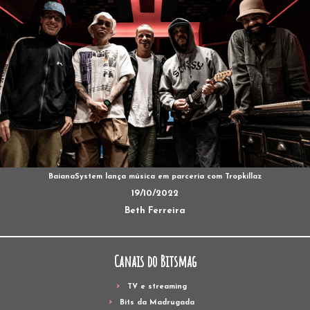
BaianaSystem lança música em parceria com Tropkillaz
19/10/2022
Beth Ferreira
Canais do Bitsmag
TV e streaming
Bits da Madrugada