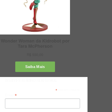
Inscreva-se na Newsletter do Bitsmag
*
indicates required
*
Email