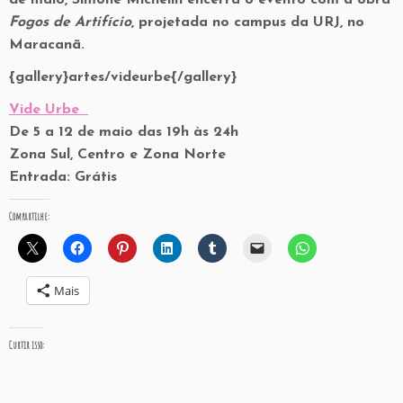
de maio, Simone Michelin encerra o evento com a obra
Fogos de Artifício
, projetada no campus da URJ, no
Maracanã.
{gallery}artes/videurbe{/gallery}
Vide Urbe
De 5 a 12 de maio das 19h às 24h
Zona Sul, Centro e Zona Norte
Entrada: Grátis
Compartilhe:
Mais
Curtir isso: