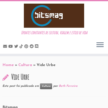
Updates constantes de cultura, viagem e estilo de vida
Skip
to
Home
»
Cultura
»
Vide Urbe
content
Vide Urbe
Este post foi publicado em
por
Beth Ferreira
Cultura
Bitsmag