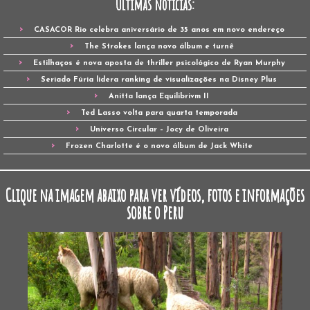
Últimas notícias:
CASACOR Rio celebra aniversário de 35 anos em novo endereço
The Strokes lança novo álbum e turnê
Estilhaços é nova aposta de thriller psicológico de Ryan Murphy
Seriado Fúria lidera ranking de visualizações na Disney Plus
Anitta lança Equilibrivm II
Ted Lasso volta para quarta temporada
Universo Circular – Jocy de Oliveira
Frozen Charlotte é o novo álbum de Jack White
Clique na imagem abaixo para ver vídeos, fotos e informações
sobre o Peru