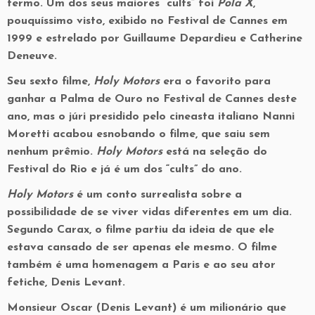
termo. Um dos seus maiores “cults” foi
Pola X
,
pouquíssimo visto, exibido no Festival de Cannes em
1999 e estrelado por Guillaume Depardieu e Catherine
Deneuve.
Seu sexto filme,
Holy Motors
era o favorito para
ganhar a Palma de Ouro no Festival de Cannes deste
ano, mas o júri presidido pelo cineasta italiano Nanni
Moretti acabou esnobando o filme, que saiu sem
nenhum prêmio.
Holy Motors
está na seleção do
Festival do Rio e já é um dos “cults” do ano.
Holy Motors
é um conto surrealista sobre a
possibilidade de se viver vidas diferentes em um dia.
Segundo Carax, o filme partiu da ideia de que ele
estava cansado de ser apenas ele mesmo. O filme
também é uma homenagem a Paris e ao seu ator
fetiche, Denis Levant.
Monsieur Oscar (Denis Levant) é um milionário que