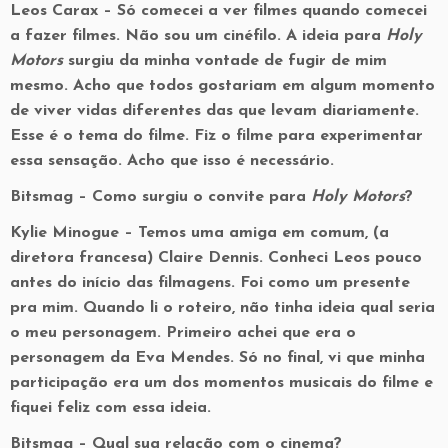
Leos Carax
– Só comecei a ver filmes quando comecei
a fazer filmes. Não sou um cinéfilo. A ideia para
Holy
Motors
surgiu da minha vontade de fugir de mim
mesmo. Acho que todos gostariam em algum momento
de viver vidas diferentes das que levam diariamente.
Esse é o tema do filme. Fiz o filme para experimentar
essa sensação. Acho que isso é necessário.
Bitsmag
– Como surgiu o convite para
Holy Motors
?
Kylie Minogue
– Temos uma amiga em comum, (a
diretora francesa) Claire Dennis. Conheci Leos pouco
antes do início das filmagens. Foi como um presente
pra mim. Quando li o roteiro, não tinha ideia qual seria
o meu personagem. Primeiro achei que era o
personagem da Eva Mendes. Só no final, vi que minha
participação era um dos momentos musicais do filme e
fiquei feliz com essa ideia.
Bitsmag
– Qual sua relação com o cinema?