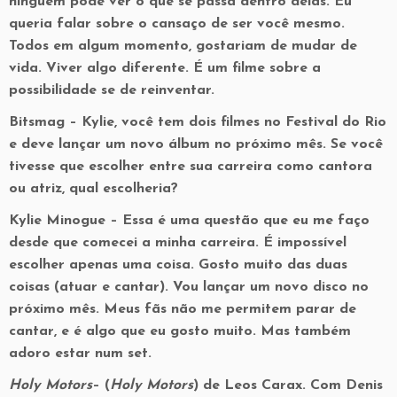
ninguém pode ver o que se passa dentro delas. Eu
queria falar sobre o cansaço de ser você mesmo.
Todos em algum momento, gostariam de mudar de
vida. Viver algo diferente. É um filme sobre a
possibilidade se de reinventar.
Bitsmag
– Kylie, você tem dois filmes no Festival do Rio
e deve lançar um novo álbum no próximo mês. Se você
tivesse que escolher entre sua carreira como cantora
ou atriz, qual escolheria?
Kylie Minogue
– Essa é uma questão que eu me faço
desde que comecei a minha carreira. É impossível
escolher apenas uma coisa. Gosto muito das duas
coisas (atuar e cantar). Vou lançar um novo disco no
próximo mês. Meus fãs não me permitem parar de
cantar, e é algo que eu gosto muito. Mas também
adoro estar num set.
Holy Motors
– (
Holy Motors
)
de Leos Carax. Com Denis