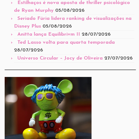
Estilhaços é nova aposta de thriller psicológico
de Ryan Murphy
05/08/2026
Seriado Fúria lidera ranking de visualizações na
Disney Plus
05/08/2026
Anitta lança Equilibrivm II
28/07/2026
Ted Lasso volta para quarta temporada
28/07/2026
Universo Circular – Jocy de Oliveira
27/07/2026