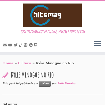
Updates constantes de cultura, viagem e estilo de vida
Skip
to
Home
»
Cultura
»
Kylie Minogue no Rio
content
Kylie Minogue no Rio
Este post foi publicado em
por
Beth Ferreira
Cultura
Bitsmag