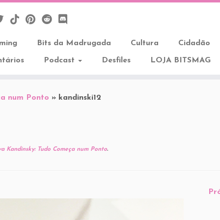
aming
Bits da Madrugada
Cultura
Cidadão
tários
Podcast
Desfiles
LOJA BITSMAG
ça num Ponto
»
kandinski12
va Kandinsky: Tudo Começa num Ponto
.
Pr