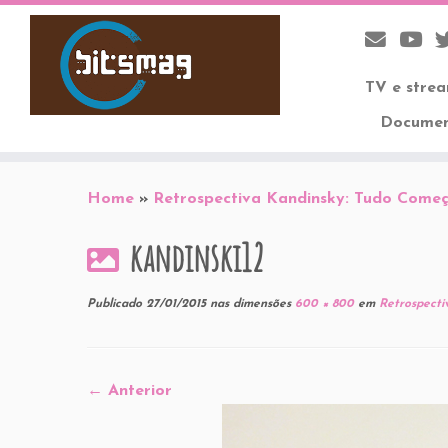
TV e stre
Documen
Skip
to
Home
»
Retrospectiva Kandinsky: Tudo Come
content
kandinski12
Publicado
27/01/2015
nas dimensões
600 × 800
em
Retrospecti
← Anterior