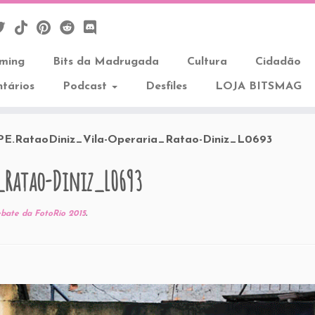
aming
Bits da Madrugada
Cultura
Cidadão
tários
Podcast
Desfiles
LOJA BITSMAG
PE.RataoDiniz_Vila-Operaria_Ratao-Diniz_L0693
_Ratao-Diniz_L0693
bate da FotoRio 2015
.