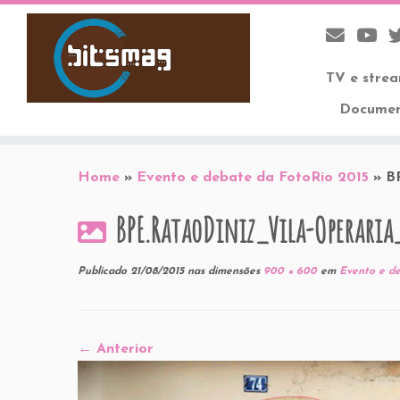
TV e stre
Documen
Skip
to
Home
»
Evento e debate da FotoRio 2015
»
B
content
BPE.RataoDiniz_Vila-Operaria
Publicado
21/08/2015
nas dimensões
900 × 600
em
Evento e de
← Anterior