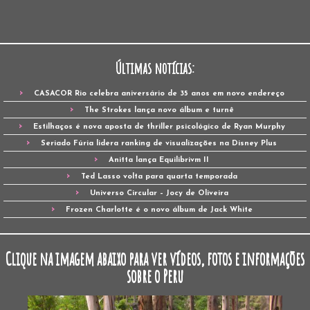
Últimas notícias:
CASACOR Rio celebra aniversário de 35 anos em novo endereço
The Strokes lança novo álbum e turnê
Estilhaços é nova aposta de thriller psicológico de Ryan Murphy
Seriado Fúria lidera ranking de visualizações na Disney Plus
Anitta lança Equilibrivm II
Ted Lasso volta para quarta temporada
Universo Circular – Jocy de Oliveira
Frozen Charlotte é o novo álbum de Jack White
Clique na imagem abaixo para ver vídeos, fotos e informações
sobre o Peru