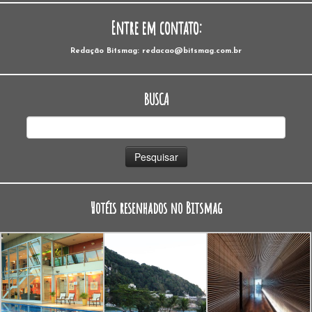
Entre em contato:
Redação Bitsmag: redacao@bitsmag.com.br
BUSCA
Pesquisar
por:
Hotéis resenhados no Bitsmag