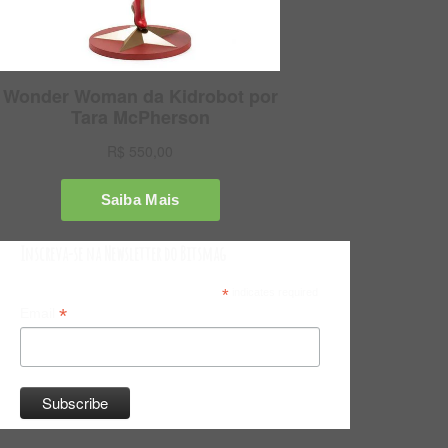
Inscreva-se na Newsletter do Bitsmag
*
indicates required
*
Email