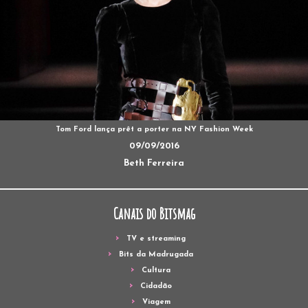
Tom Ford lança prêt a porter na NY Fashion Week
09/09/2016
Beth Ferreira
Canais do Bitsmag
TV e streaming
Bits da Madrugada
Cultura
Cidadão
Viagem