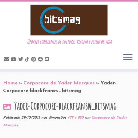
Updates constantes de cultura, viagem e estilo de vida
Skip
to
Home
»
Corpocore de Yader Marques
»
Yader-
content
Corpocore-blackfransw_bitsmag
Yader-Corpocore-blackfransw_bitsmag
Publicado
29/10/2015
nas dimensões
477 × 850
em
Corpocore de Yader
Marques
.