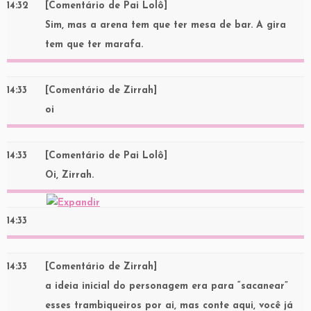
14:32
[Comentário de Pai Lolô]
Sim, mas a arena tem que ter mesa de bar. A gira
tem que ter marafa.
14:33
[Comentário de Zirrah]
oi
14:33
[Comentário de Pai Lolô]
Oi, Zirrah.
14:33
14:33
[Comentário de Zirrah]
a ideia inicial do personagem era para “sacanear”
esses trambiqueiros por ai, mas conte aqui, você já