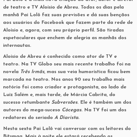
de teatro e TV Aloísio de Abreu. Todos os dias pela
manhã Pai Lolô faz suas previsões e dá suas bençãos
aos usuários do Facebook que fazem parte da rede de
Aloísio e, agora, com seu próprio perfil. São tiradas
espetaculares que enchem de alegria as manhãs dos
internautas.
Aloísio de Abreu é conhecido como ator de TV e
teatro. Na TV Globo seu mais recente trabalho foi na
novela
Três Irmãs
, mas sua veia humorística ficou bem
marcada no teatro. Nos anos 90 seu trabalho mais
notório foi como criador e protagonista, ao lado de
Luiz Salém e, mais tarde, de Márcia Cabrita, do
sucesso retumbante
Subversões
. Ele é também um dos
autores do mega-suceso
Cócegas
. Na TV foi um dos
redatores do seriado
A Diarista.
Nesta sexta Pai Lolô vai conversar com os leitores do
Bitsmag. Mais à noite ele estará recebendo os