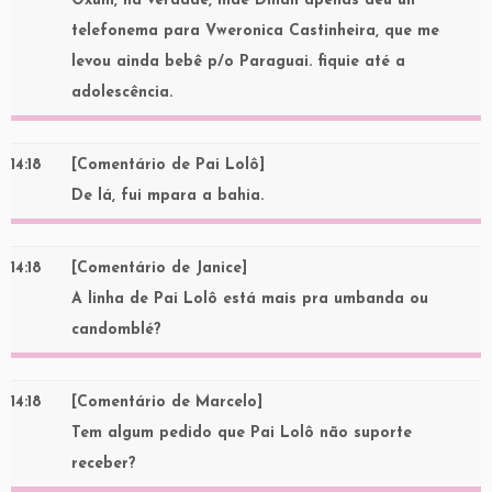
Oxum, na verdade, mãe Dinah apenas deu un
telefonema para Vweronica Castinheira, que me
levou ainda bebê p/o Paraguai. fiquie até a
adolescência.
14:18
[Comentário de Pai Lolô]
De lá, fui mpara a bahia.
14:18
[Comentário de Janice]
A linha de Pai Lolô está mais pra umbanda ou
candomblé?
14:18
[Comentário de Marcelo]
Tem algum pedido que Pai Lolô não suporte
receber?