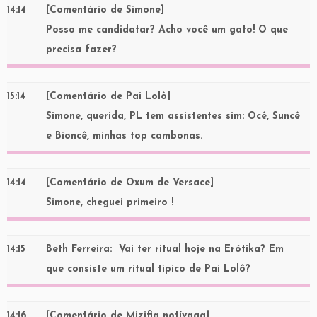
14:14
[Comentário de Simone]
Posso me candidatar? Acho você um gato! O que
precisa fazer?
15:14
[Comentário de Pai Lolô]
Simone, querida, PL tem assistentes sim: Ocê, Suncê
e Bioncê, minhas top cambonas.
14:14
[Comentário de Oxum de Versace]
Simone, cheguei primeiro !
14:15
Beth Ferreira
: Vai ter ritual hoje na Erótika? Em
que consiste um ritual típico de Pai Lolô?
14:16
[Comentário de Mizifia notívaga]