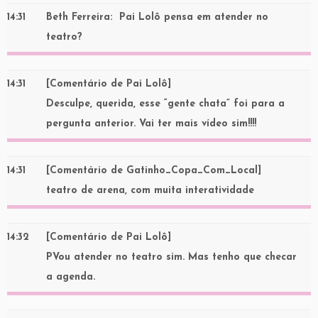
14:31
Beth Ferreira
: Pai Lolô pensa em atender no
teatro?
14:31
[Comentário de Pai Lolô]
Desculpe, querida, esse “gente chata” foi para a
pergunta anterior. Vai ter mais vídeo sim!!!!
14:31
[Comentário de Gatinho_Copa_Com_Local]
teatro de arena, com muita interatividade
14:32
[Comentário de Pai Lolô]
PVou atender no teatro sim. Mas tenho que checar
a agenda.