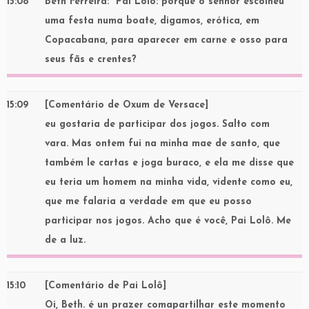
15:08
Beth Ferreira
: Pai Lolô: porque o senhor escolheu
uma festa numa boate, digamos, erótica, em
Copacabana, para aparecer em carne e osso para
seus fãs e crentes?
15:09
[Comentário de Oxum de Versace]
eu gostaria de participar dos jogos. Salto com
vara. Mas ontem fui na minha mae de santo, que
também le cartas e joga buraco, e ela me disse que
eu teria um homem na minha vida, vidente como eu,
que me falaria a verdade em que eu posso
participar nos jogos. Acho que é você, Pai Lolô. Me
de a luz.
15:10
[Comentário de Pai Lolô]
Oi, Beth. é un prazer comapartilhar este momento