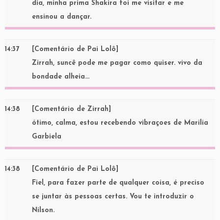
dia, minha prima Shakira foi me visitar e me
ensinou a dançar.
14:37
[Comentário de Pai Lolô]
Zirrah, suncê pode me pagar como quiser. vivo da
bondade alheia…
14:38
[Comentário de Zirrah]
ótimo, calma, estou recebendo vibraçoes de Marilia
Garbiela
14:38
[Comentário de Pai Lolô]
Fiel, para fazer parte de qualquer coisa, é preciso
se juntar às pessoas certas. Vou te introduzir o
Nilson.